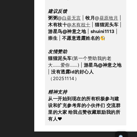
建议反馈
粥粥
@
白昼无言
 | 
牧月
@
昼原牧月
 | 
木有枝十
@
木有枝十
 | 
猫猫泥头车
 | 
游星鸟@神意之地
 | 
shuini1113
 | 
崇生
 | 
不愿意透露姓名的
友情赞助
猫猫泥头车
(第一个赞助我的老
大……爱你……) | 
游星鸟@神意之地
| 
没有透露id的好心人
（20251114）
精神支持
从一开始到现在的所有积极参与建
设和扩充参考库的小伙伴们
交流群
里的大家 给我点赞收藏鼓励我的所
有人
♥