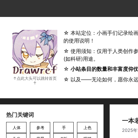
跳
至
内
容
☆ 本站定位：小画手们记录绘
的使用说明！
☆ 使用须知：仅用于人类创作
(如科研)用途。
☆
小站条目的数量和丰富度仰
☆ 以及——无论如何，愿你永
热门关键词
一本
人体
参考
手
上色
2025年