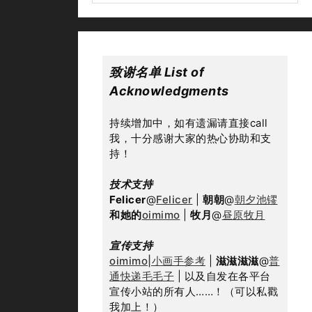
致谢名单 List of 
Acknowledgments
持续增加中，如有遗漏请直接call
我，十分感谢大家的热心协助和支
持！
技术支持
Felicer
@
Felicer
 | 
朝朝
@
朝夕池镠
和她的
oimimo
 | 
牧月
@
昼原牧月
宣传支持
oimimo|小画手参考
 | 
滋滋滋滋
@
普
通快递毛毛子
 | 以及自发在各平台
宣传小站的所有人……！（可以私戳
我加上！）