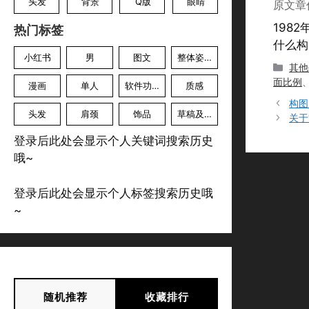
头发
背景
Q版
眼睛
原文章
198
热门标签
什么构
小红书
男
图文
整体姿势
分
其他
类
面比例
漫画
单人
软件功能
质感
构图
头发
肩颈
饰品
草稿及色草
关于
登录后此处会显示个人关键词搜索历史
哦~
登录后此处会显示个人标签搜索历史哦
~
随机推荐
收藏排行