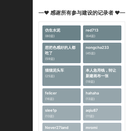
—♥ 感谢所有参与建设的记录者 ♥—
仿生水泥
red713
(80篇)
(64篇)
想把色感好的人都
nongcha233
吃了
(45篇)
(59篇)
猫猫泥头车
本人急用钱，转让
新建画布一张
(25篇)
(19篇)
felicer
hahaha
(16篇)
(13篇)
slee1p
aqiu87
(13篇)
(11篇)
Never27land
mromi