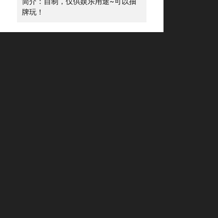
简介：自制，仅供娱乐用途~可以抽
牌玩！