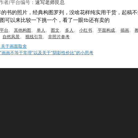
作者/平台编号：
速写老师艮总
2年的书的照片，经典构图罗列，没啥花样纯实用干货，起稿
图可以来比较一下挑一个，看了一眼tb还有卖的
平台
、
其他构图
、
单人
、
图文
、
多人
、
小红书
、
平面构成
、
插画
、
、
自然风景
、
视线引导
、
非照片参考
 关于画面取舍
“画画不等于常理”以及关于“阴影性价比”的小思考