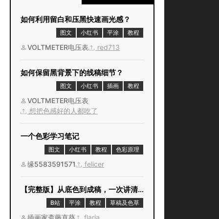
如何利用留白和压黑快速画光感？
图文
小红书
平涂
教程
VOLTMETER电压表
red713
如何保留黑背景下的线稿细节？
图文
小红书
插画
教程
VOLTMETER电压表
想把色感好的人都吃了
一个色彩学习笔记
图文
小红书
教程
色彩原理
缘5583591571
felicer
【完整版】从底色到成稿，一次讲清上色全流程
B站
平涂
教程
草稿及色草
插画家斋藤直葵
flaria