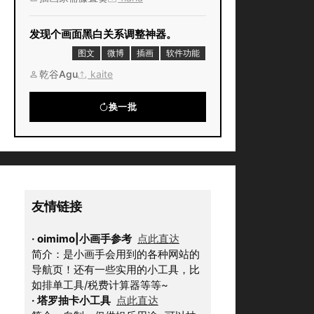
发现个画面黑白关系调整神器。
图文
微博
插画
软件功能
乾谷Agu
kaite
换一批
友情链接
·
oimimo|小画手参考
点此直达
简介：是小画手会用到的各种网站的
导航页！还有一些实用的小工具，比
如排单工具/税费计算器等等~
·
塔罗抽卡小工具
点此直达