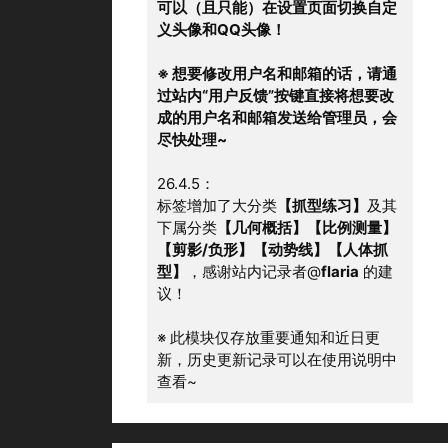
可以（且只能）在设置页面切换自定
义头像和QQ头像！
※ 想要修改用户名和邮箱的话，请通
过站内“用户反馈”按键直接将想要改
成的用户名和邮箱发送给管理员，会
尽快处理~
26.4.5：
标签增加了大分类
【抓型练习】
及其
下属分类
【几何概括】【比例测量】
【剪影/负形】【动势线】【人体抓
型】
，感谢站内记录者@
flaria
 的建
议！
※ 此模块仅存放重要通知和近日更
新，历史更新记录可以在使用说明中
查看~