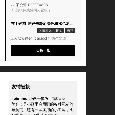
-不变道-REEEE0808
想把色感好的人都吃了
在上色前 最好先决定深色和浅色两种颜色
冷暖对比
图文
教程
X:@winter_ parasol
仿生水泥
换一批
友情链接
·
oimimo|小画手参考
点此直达
简介：是小画手会用到的各种网站的
导航页！还有一些实用的小工具，比