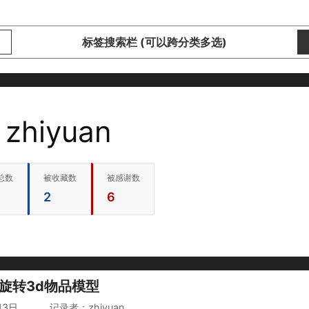
标签搜索栏 (可以跨分类多选)
zhiyuan
总数
被收藏数
被感谢数
2
6
可旋转3d物品模型
13日
作者
zhiyuan