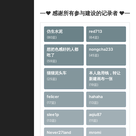
—♥ 感谢所有参与建设的记录者 ♥—
仿生水泥
red713
(80篇)
(64篇)
想把色感好的人都
nongcha233
吃了
(45篇)
(59篇)
猫猫泥头车
本人急用钱，转让
新建画布一张
(25篇)
(19篇)
felicer
hahaha
(17篇)
(13篇)
slee1p
aqiu87
(13篇)
(11篇)
Never27land
mromi