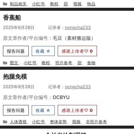
分
制品相关
、
小红书
、
教程
、
甜
、
视频
、
饰品
类
香蕉船
2025年9月28日
作者
nongcha233
原文章作者/平台编号：
毛豆（素材搬运版）
报告问题
收藏 ☆
感谢上传者♡
0
分
图文
、
小红书
、
教程
、
照片参考
、
甜
、
食物
类
抱腿免模
2025年9月28日
作者
nongcha233
原文章作者/平台编号：
OCBYU
报告问题
收藏 ☆
感谢上传者♡
0
分
人体透视
、
小红书
、
整体姿势
、
视频
、
非照片参考
类