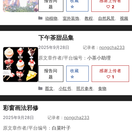
报告问
收藏
感谢上传者
题
☆
♡
2
分
动植物
、
室外装饰
、
教程
、
自然风景
、
视频
类
下午茶甜品集
2025年9月28日
作者
nongcha233
原文章作者/平台编号：
小茶小助理
报告问
收藏
感谢上传者
题
☆
♡
1
分
图文
、
小红书
、
照片参考
、
食物
类
彩窗画法邪修
2025年9月28日
作者
nongcha233
原文章作者/平台编号：
白菜叶子