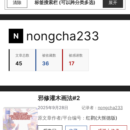
标签搜索栏 (可以跨分类多选)
清除
展开
nongcha233
N
文章总数
被收藏数
被感谢数
45
36
17
邪修灌木画法#2
2025年9月28日
作者
nongcha233
原文章作者/平台编号：
红鹳(大抠德版)