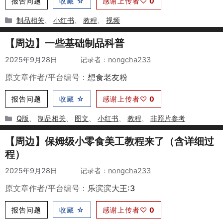
报告问题
收藏 ☆
感谢上传者♡
0
分
制品相关
、
小红书
、
教程
、
视频
类
【周边】一些基础制品科普
2025年9月28日
作者
nongcha233
原文章作者/平台编号：
想食老友粉
报告问题
收藏 ☆
感谢上传者♡
0
分
Q版
、
制品相关
、
图文
、
小红书
、
教程
、
非照片参考
类
【周边】保姆级小零食美工教程来了（含详细过
程）
2025年9月28日
作者
nongcha233
原文章作者/平台编号：
乐滨滨大王:3
报告问题
收藏 ☆
感谢上传者♡
0