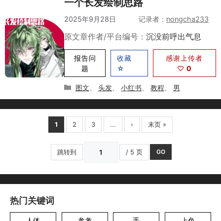
一个长发绘制思路
2025年9月28日
作者
nongcha233
原文章作者/平台编号：
沉没前呼出气息
报告问
收藏
感谢上传者
题
☆
♡
0
分
图文
、
头发
、
小红书
、
教程
、
男
类
1
2
3
...
›
末页 »
跳转到
/ 5 页
GO
热门关键词
人体
参考
手
上色