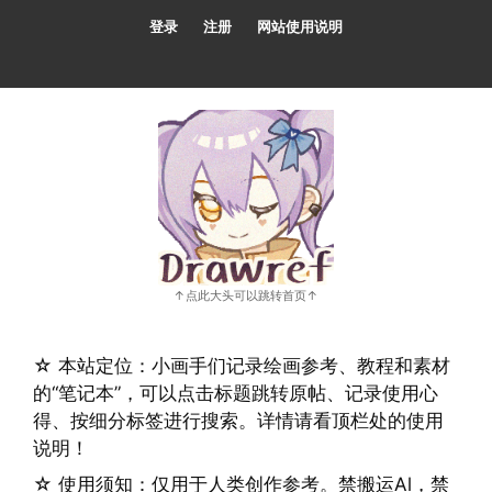
跳
登录
注册
网站使用说明
至
内
容
☆ 本站定位：小画手们记录绘画参考、教程和素材
的“笔记本”，可以点击标题跳转原帖、记录使用心
得、按细分标签进行搜索。详情请看顶栏处的使用
说明！
☆ 使用须知：仅用于人类创作参考。禁搬运Al，禁