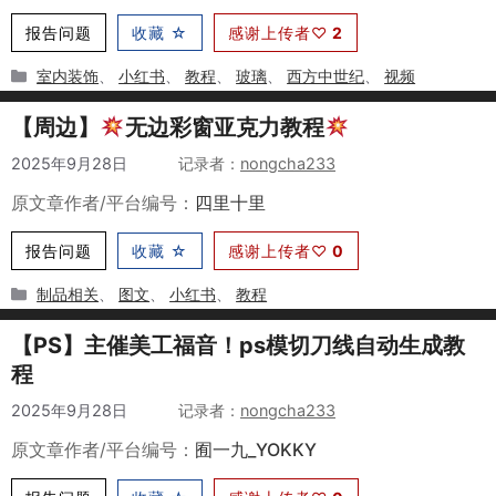
报告问题
收藏 ☆
感谢上传者♡
2
分
室内装饰
、
小红书
、
教程
、
玻璃
、
西方中世纪
、
视频
类
【周边】
无边彩窗亚克力教程
2025年9月28日
作者
nongcha233
原文章作者/平台编号：
四里十里
报告问题
收藏 ☆
感谢上传者♡
0
分
制品相关
、
图文
、
小红书
、
教程
类
【PS】主催美工福音！ps模切刀线自动生成教
程
2025年9月28日
作者
nongcha233
原文章作者/平台编号：
囿一九_YOKKY