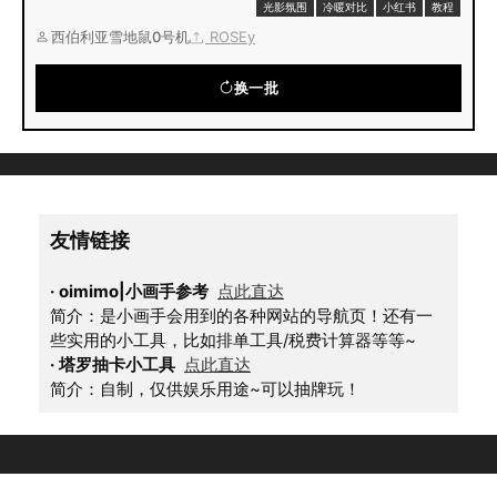
光影氛围
冷暖对比
小红书
教程
西伯利亚雪地鼠0号机
ROSEy
换一批
友情链接
·
oimimo|小画手参考
点此直达
简介：是小画手会用到的各种网站的导航页！还有一
些实用的小工具，比如排单工具/税费计算器等等~
·
塔罗抽卡小工具
点此直达
简介：自制，仅供娱乐用途~可以抽牌玩！