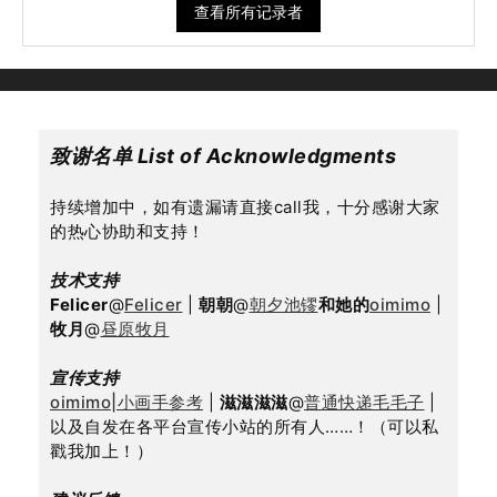
查看所有记录者
致谢名单 List of Acknowledgments
持续增加中，如有遗漏请直接call我，十分感谢大家
的热心协助和支持！
技术支持
Felicer
@
Felicer
 | 
朝朝
@
朝夕池镠
和她的
oimimo
 | 
牧月
@
昼原牧月
宣传支持
oimimo|小画手参考
 | 
滋滋滋滋
@
普通快递毛毛子
 | 
以及自发在各平台宣传小站的所有人……！（可以私
戳我加上！）