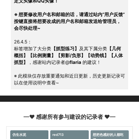
定义头像和QQ头像！
※ 想要修改用户名和邮箱的话，请通过站内“用户反馈”
按键直接将想要改成的用户名和邮箱发送给管理员，
会尽快处理~
26.4.5：
标签增加了大分类
【抓型练习】
及其下属分类
【几何
概括】【比例测量】【剪影/负形】【动势线】【人体
抓型】
，感谢站内记录者@
flaria
 的建议！
※ 此模块仅存放重要通知和近日更新，历史更新记录可
以在使用说明中查看~
—♥ 感谢所有参与建设的记录者 ♥—
仿生水泥
red713
想把色感好的人都吃