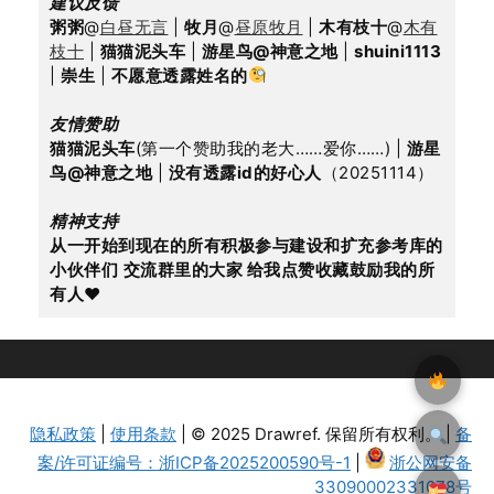
建议反馈
粥粥
@
白昼无言
 | 
牧月
@
昼原牧月
 | 
木有枝十
@
木有
枝十
 | 
猫猫泥头车
 | 
游星鸟@神意之地
 | 
shuini1113
| 
崇生
 | 
不愿意透露姓名的
友情赞助
猫猫泥头车
(第一个赞助我的老大……爱你……) | 
游星
鸟@神意之地
 | 
没有透露id的好心人
（20251114）
精神支持
从一开始到现在的所有积极参与建设和扩充参考库的
小伙伴们
交流群里的大家 给我点赞收藏鼓励我的所
有人
♥
隐私政策
|
使用条款
| © 2025 Drawref. 保留所有权利。 |
备
案/许可证编号：浙ICP备2025200590号-1
|
浙公网安备
33090002331078号