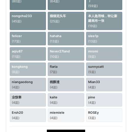
了
(80篇)
(64篇)
(59篇)
nongcha233
猫猫泥头车
本人急用钱，转让新
建画布一张
(45篇)
(25篇)
(19篇)
felicer
hahaha
slee1p
(17篇)
(13篇)
(13篇)
aqiu87
Never27land
mromi
(11篇)
(10篇)
(9篇)
kongkong
flaria
sunnycatt
(8篇)
(7篇)
(5篇)
niangaodong
桃酥渣
Mian33
(4篇)
(4篇)
(4篇)
业惊寒
kaite
pine
(4篇)
(4篇)
(4篇)
Ersh20
miemiele
ROSEy
(4篇)
(4篇)
(3篇)