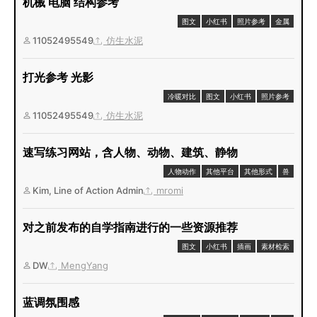
机械 电脑 结构参考
图文
小红书
照片参考
金属
11052495549
仿生水泥
打光参考 光影
冷暖对比
图文
小红书
照片参考
11052495549
仿生水泥
速写练习网站，含人物、动物、建筑、静物
人物动作
其他平台
其他形式
兽
Kim, Line of Action Admin
mromi
对之前发布的自学指南进行的一些资源推荐
图文
小红书
插画
素材检索
DW
MengYang
蓝调氛围感