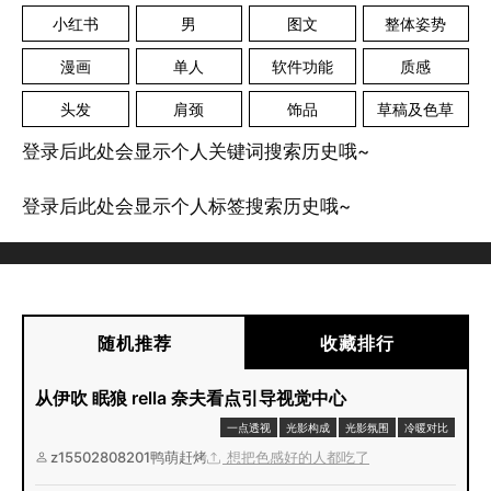
小红书
男
图文
整体姿势
漫画
单人
软件功能
质感
头发
肩颈
饰品
草稿及色草
登录后此处会显示个人关键词搜索历史哦~
登录后此处会显示个人标签搜索历史哦~
随机推荐
收藏排行
从伊吹 眠狼 rella 奈夫看点引导视觉中心
一点透视
光影构成
光影氛围
冷暖对比
z15502808201鸭萌赶烤
想把色感好的人都吃了