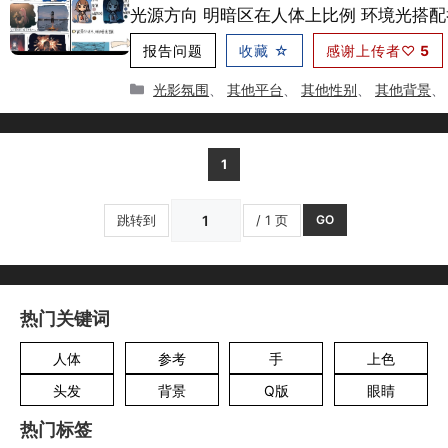
光源方向 明暗区在人体上比例 环境光搭
报告问题
收藏 ☆
感谢上传者♡
5
分
光影氛围
、
其他平台
、
其他性别
、
其他背景
类
1
跳转到
/ 1 页
GO
热门关键词
人体
参考
手
上色
头发
背景
Q版
眼睛
热门标签