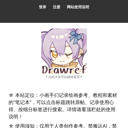
跳
登录
注册
网站使用说明
至
内
容
☆ 本站定位：小画手们记录绘画参考、教程和素材
的“笔记本”，可以点击标题跳转原帖、记录使用心
得、按细分标签进行搜索。详情请看顶栏处的使用
说明！
☆ 使用须知：仅用于人类创作参考。禁搬运Al，禁