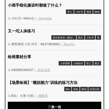
小画手细化服设时都做了什么？
单人
小红书
插画
服饰
小红书--NiAn念
miemiele
又一坨人体练习
原作者未知（搬运）
图文
小红书
男
摩西摩西 小红书号：9637981890
Raucho
绘画素材分享
人体透视
人物动作
双人
图文
49596038497
仿生水泥
【场景绘画】“概括能力”训练的练习方法
B站
插画
教程
绘画过程
B站）火犀-闫权
桃酥渣
换一批