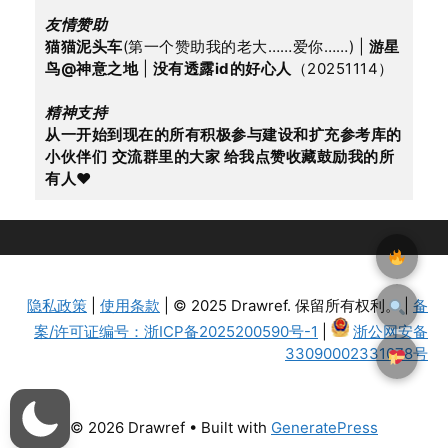
友情赞助
猫猫泥头车
(第一个赞助我的老大……爱你……) | 
游星
鸟@神意之地
 | 
没有透露id的好心人
（20251114）
精神支持
从一开始到现在的所有积极参与建设和扩充参考库的
小伙伴们
交流群里的大家 给我点赞收藏鼓励我的所
有人
♥
隐私政策
|
使用条款
| © 2025 Drawref. 保留所有权利。 |
备
案/许可证编号：浙ICP备2025200590号-1
|
浙公网安备
33090002331078号
© 2026 Drawref
• Built with
GeneratePress