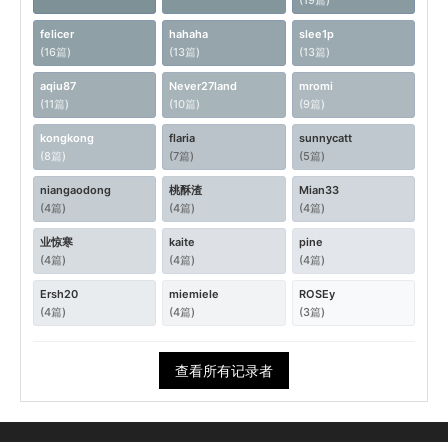
felicer
hahaha
slee1p
(16篇)
(13篇)
(13篇)
aqiu87
Never27land
mromi
(11篇)
(10篇)
(9篇)
kongkong
flaria
sunnycatt
(8篇)
(7篇)
(5篇)
niangaodong
桃酥渣
Mian33
(4篇)
(4篇)
(4篇)
业惊寒
kaite
pine
(4篇)
(4篇)
(4篇)
Ersh20
miemiele
ROSEy
(4篇)
(4篇)
(3篇)
查看所有记录者