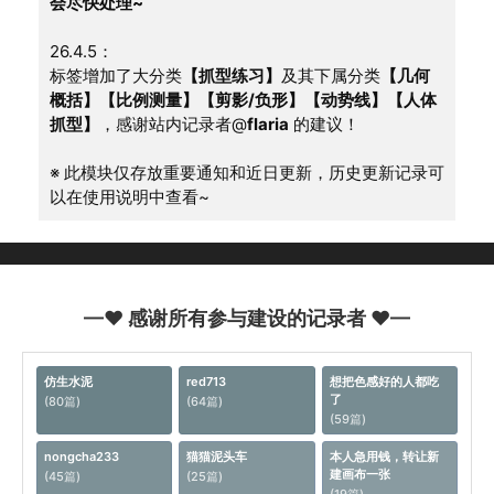
会尽快处理~
26.4.5：
标签增加了大分类
【抓型练习】
及其下属分类
【几何
概括】【比例测量】【剪影/负形】【动势线】【人体
抓型】
，感谢站内记录者@
flaria
 的建议！
※ 此模块仅存放重要通知和近日更新，历史更新记录可
以在使用说明中查看~
—♥ 感谢所有参与建设的记录者 ♥—
仿生水泥
red713
想把色感好的人都吃
了
(80篇)
(64篇)
(59篇)
nongcha233
猫猫泥头车
本人急用钱，转让新
建画布一张
(45篇)
(25篇)
(19篇)