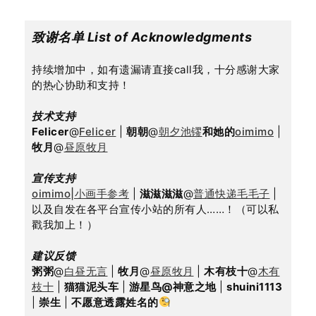
致谢名单 List of Acknowledgments
持续增加中，如有遗漏请直接call我，十分感谢大家
的热心协助和支持！
技术支持
Felicer
@
Felicer
 | 
朝朝
@
朝夕池镠
和她的
oimimo
 | 
牧月
@
昼原牧月
宣传支持
oimimo|小画手参考
 | 
滋滋滋滋
@
普通快递毛毛子
 | 
以及自发在各平台宣传小站的所有人……！（可以私
戳我加上！）
建议反馈
粥粥
@
白昼无言
 | 
牧月
@
昼原牧月
 | 
木有枝十
@
木有
枝十
 | 
猫猫泥头车
 | 
游星鸟@神意之地
 | 
shuini1113
| 
崇生
 | 
不愿意透露姓名的