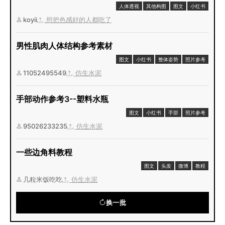
人体透视
其他构图
图文
小红书
koyii
想把色感好的人都吃了
男性肌肉人体结构参考素材
图文
小红书
整体姿势
照片参考
11052495549
仿生水泥
手部动作参考3--塑料水瓶
图文
小红书
手部
照片参考
95026233235
仿生水泥
一些边角料教程
图文
头发
微博
教程
几粒米饭吃吃
仿生水泥
换一批