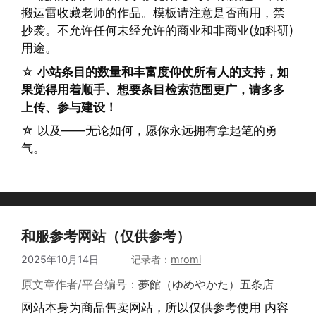
搬运雷收藏老师的作品。模板请注意是否商用，禁
抄袭。不允许任何未经允许的商业和非商业(如科研)
用途。
☆
小站条目的数量和丰富度仰仗所有人的支持，如
果觉得用着顺手、想要条目检索范围更广，请多多
上传、参与建设！
☆ 以及——无论如何，愿你永远拥有拿起笔的勇
气。
和服参考网站（仅供参考）
2025年10月14日
作者
mromi
原文章作者/平台编号：
夢館（ゆめやかた）五条店
网站本身为商品售卖网站，所以仅供参考使用 内容