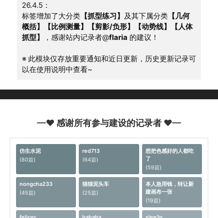
26.4.5：
标签增加了大分类
【抓型练习】
及其下属分类
【几何
概括】【比例测量】【剪影/负形】【动势线】【人体
抓型】
，感谢站内记录者@
flaria
 的建议！
※ 此模块仅存放重要通知和近日更新，历史更新记录可
以在使用说明中查看~
—♥ 感谢所有参与建设的记录者 ♥—
仿生水泥
red713
想把色感好的人都吃
了
(80篇)
(64篇)
(59篇)
nongcha233
猫猫泥头车
本人急用钱，转让新
建画布一张
(45篇)
(25篇)
(19篇)
felicer
hahaha
slee1p