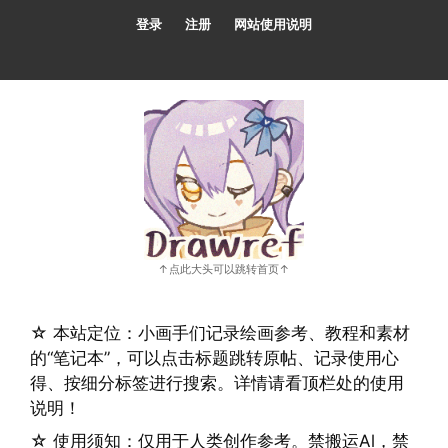
跳
登录
注册
网站使用说明
至
内
容
☆ 本站定位：小画手们记录绘画参考、教程和素材
的“笔记本”，可以点击标题跳转原帖、记录使用心
得、按细分标签进行搜索。详情请看顶栏处的使用
说明！
☆ 使用须知：仅用于人类创作参考。禁搬运Al，禁