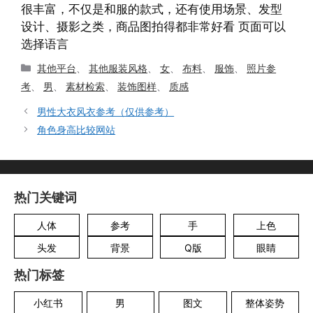
很丰富，不仅是和服的款式，还有使用场景、发型
设计、摄影之类，商品图拍得都非常好看 页面可以
选择语言
分
其他平台
、
其他服装风格
、
女
、
布料
、
服饰
、
照片参
类
考
、
男
、
素材检索
、
装饰图样
、
质感
男性大衣风衣参考（仅供参考）
角色身高比较网站
热门关键词
人体
参考
手
上色
头发
背景
Q版
眼睛
热门标签
小红书
男
图文
整体姿势