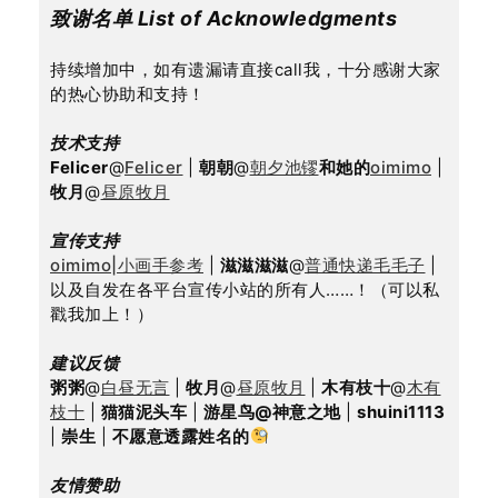
致谢名单 List of Acknowledgments
持续增加中，如有遗漏请直接call我，十分感谢大家
的热心协助和支持！
技术支持
Felicer
@
Felicer
 | 
朝朝
@
朝夕池镠
和她的
oimimo
 | 
牧月
@
昼原牧月
宣传支持
oimimo|小画手参考
 | 
滋滋滋滋
@
普通快递毛毛子
 | 
以及自发在各平台宣传小站的所有人……！（可以私
戳我加上！）
建议反馈
粥粥
@
白昼无言
 | 
牧月
@
昼原牧月
 | 
木有枝十
@
木有
枝十
 | 
猫猫泥头车
 | 
游星鸟@神意之地
 | 
shuini1113
| 
崇生
 | 
不愿意透露姓名的
友情赞助