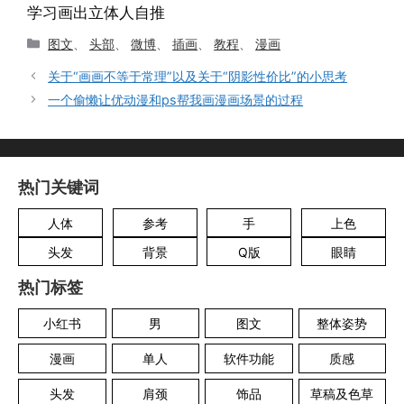
学习画出立体人自推
分
图文
、
头部
、
微博
、
插画
、
教程
、
漫画
类
关于“画画不等于常理”以及关于“阴影性价比”的小思考
一个偷懒让优动漫和ps帮我画漫画场景的过程
热门关键词
人体
参考
手
上色
头发
背景
Q版
眼睛
热门标签
小红书
男
图文
整体姿势
漫画
单人
软件功能
质感
头发
肩颈
饰品
草稿及色草