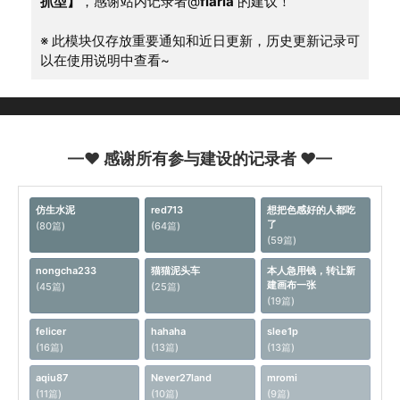
抓型】
，感谢站内记录者@
flaria
 的建议！
※ 此模块仅存放重要通知和近日更新，历史更新记录可
以在使用说明中查看~
—♥ 感谢所有参与建设的记录者 ♥—
仿生水泥
red713
想把色感好的人都吃
了
(80篇)
(64篇)
(59篇)
nongcha233
猫猫泥头车
本人急用钱，转让新
建画布一张
(45篇)
(25篇)
(19篇)
felicer
hahaha
slee1p
(16篇)
(13篇)
(13篇)
aqiu87
Never27land
mromi
(11篇)
(10篇)
(9篇)