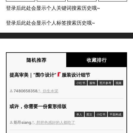
登录后此处会显示个人关键词搜索历史哦~
登录后此处会显示个人标签搜索历史哦~
随机推荐
收藏排行
提高审美｜“围巾设计”
服装设计细节
小红书
服饰
照片参考
视频
7480658358
仿生水泥
或许，你需要一份窗形排版
单人
图文
小红书
平面构成
斯昂siang
想把色感好的人都吃了