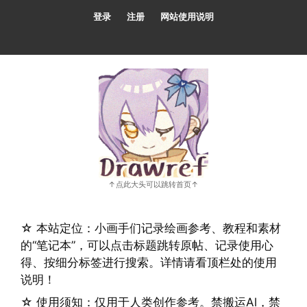
跳
登录
注册
网站使用说明
至
内
容
☆ 本站定位：小画手们记录绘画参考、教程和素材
的“笔记本”，可以点击标题跳转原帖、记录使用心
得、按细分标签进行搜索。详情请看顶栏处的使用
说明！
☆ 使用须知：仅用于人类创作参考。禁搬运Al，禁