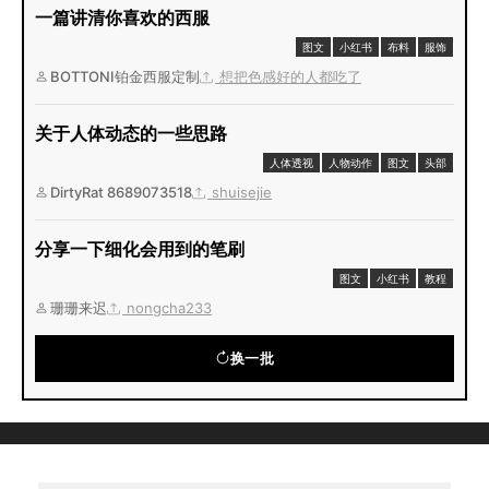
一篇讲清你喜欢的西服
图文
小红书
布料
服饰
BOTTONI铂金西服定制
想把色感好的人都吃了
关于人体动态的一些思路
人体透视
人物动作
图文
头部
DirtyRat 8689073518
shuisejie
分享一下细化会用到的笔刷
图文
小红书
教程
珊珊来迟
nongcha233
换一批