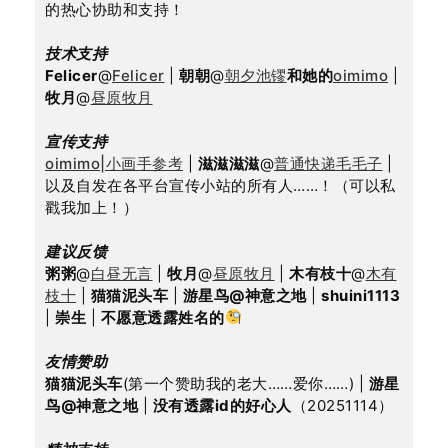
的热心协助和支持！
技术支持
Felicer
@
Felicer
 | 
朝朝
@
朝夕池镠
和她的
oimimo
 | 
牧月
@
昼原牧月
宣传支持
oimimo|小画手参考
 | 
滋滋滋滋
@
普通快递毛毛子
 | 
以及自发在各平台宣传小站的所有人……！（可以私
戳我加上！）
建议反馈
粥粥
@
白昼无言
 | 
牧月
@
昼原牧月
 | 
木有枝十
@
木有
枝十
 | 
猫猫泥头车
 | 
游星鸟@神意之地
 | 
shuini1113
| 
崇生
 | 
不愿意透露姓名的
友情赞助
猫猫泥头车
(第一个赞助我的老大……爱你……) | 
游星
鸟@神意之地
 | 
没有透露id的好心人
（20251114）