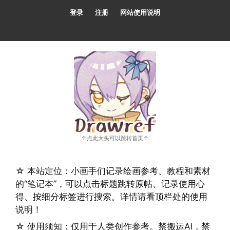
跳
登录
注册
网站使用说明
至
内
容
☆ 本站定位：小画手们记录绘画参考、教程和素材
的“笔记本”，可以点击标题跳转原帖、记录使用心
得、按细分标签进行搜索。详情请看顶栏处的使用
说明！
☆ 使用须知：仅用于人类创作参考。禁搬运Al，禁