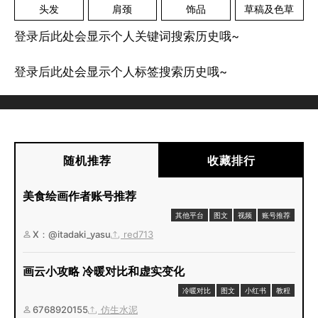
头发
肩颈
饰品
草稿及色草
登录后此处会显示个人关键词搜索历史哦~
登录后此处会显示个人标签搜索历史哦~
随机推荐
收藏排行
美食绘画作者账号推荐
其他平台
图文
视频
账号推荐
X：@itadaki_yasu
red713
画云小攻略 冷暖对比和虚实变化
冷暖对比
图文
小红书
教程
6768920155
仿生水泥