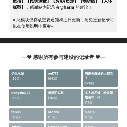
概括】【比例测量】【剪影/负形】【动势线】【人体
抓型】
，感谢站内记录者@
flaria
 的建议！
※ 此模块仅存放重要通知和近日更新，历史更新记录可
以在使用说明中查看~
—♥ 感谢所有参与建设的记录者 ♥—
仿生水泥
red713
想把色感好的人都吃
了
(80篇)
(64篇)
(59篇)
nongcha233
猫猫泥头车
本人急用钱，转让新
建画布一张
(45篇)
(25篇)
(19篇)
felicer
hahaha
slee1p
(17篇)
(13篇)
(13篇)
aqiu87
Never27land
mromi