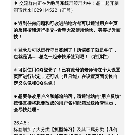
※
 交流群内正在为
称号系统
群策群力中！想一起开脑
洞请速来1029114522（群号）
※ 遇到任何问题和可改进的地方都可以通过用户主页
的反馈按钮进行提交~希望大家使用愉快、美美提升画
技！
※ 登录后可以进行每日签到了！所谓签了就是学了，
也就是说……总之一起来快乐签到吧！（在顶栏）
※ 可以使用QQ登录了！已有账号的老师请在个人设置
页面进行绑定，还可以（且只能）在设置页面切换自
定义头像和QQ头像！
※ 想要修改用户名和邮箱的话，请通过站内“用户反馈”
按键直接将想要改成的用户名和邮箱发送给管理员，
会尽快处理~
26.4.5：
标签增加了大分类
【抓型练习】
及其下属分类
【几何