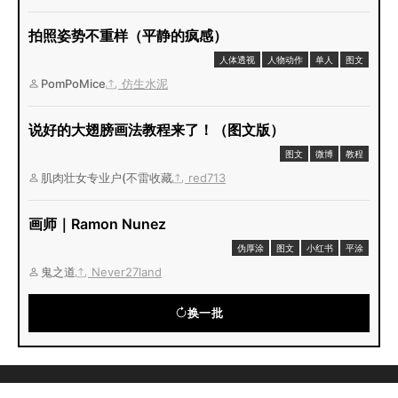
拍照姿势不重样（平静的疯感）
人体透视
人物动作
单人
图文
PomPoMice
仿生水泥
说好的大翅膀画法教程来了！（图文版）
图文
微博
教程
肌肉壮女专业户(不雷收藏
red713
画师｜Ramon Nunez
伪厚涂
图文
小红书
平涂
鬼之道
Never27land
换一批