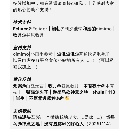
持续增加中，如有遗漏请直接call我，十分感谢大家
的热心协助和支持！
技术支持
Felicer
@
Felicer
 | 
朝朝
@
朝夕池镠
和她的
oimimo
 | 
牧月
@
昼原牧月
宣传支持
oimimo|小画手参考
 | 
滋滋滋滋
@
普通快递毛毛子
 | 
以及自发在各平台宣传小站的所有人……！（可以私
戳我加上！）
建议反馈
粥粥
@
白昼无言
 | 
牧月
@
昼原牧月
 | 
木有枝十
@
木有
枝十
 | 
猫猫泥头车
 | 
游星鸟@神意之地
 | 
shuini1113
| 
崇生
 | 
不愿意透露姓名的
友情赞助
猫猫泥头车
(第一个赞助我的老大……爱你……) | 
游星
鸟@神意之地
 | 
没有透露id的好心人
（20251114）