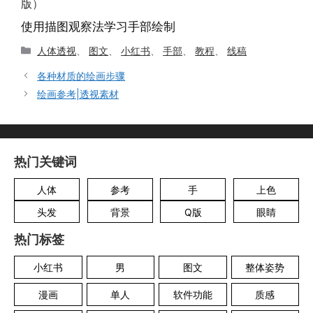
版）
使用描图观察法学习手部绘制
分
人体透视
、
图文
、
小红书
、
手部
、
教程
、
线稿
类
各种材质的绘画步骤
绘画参考|透视素材
热门关键词
人体
参考
手
上色
头发
背景
Q版
眼睛
热门标签
小红书
男
图文
整体姿势
漫画
单人
软件功能
质感