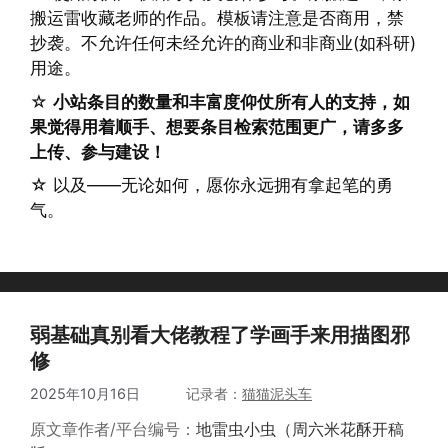
搬运雷收藏老师的作品。模板请注意是否商用，禁
抄袭。不允许任何未经允许的商业和非商业(如科研)
用途。
☆
小站条目的数量和丰富度仰仗所有人的支持，如
果觉得用着顺手、想要条目检索范围更广，请多多
上传、参与建设！
☆ 以及——无论如何，愿你永远拥有拿起笔的勇
气。
弱基础真别看大佬教程了学画手来用描图邪
修
2025年10月16日
作者
猫猫泥头车
原文章作者/平台编号：
地雷虫小虫（周六米花酥开稿