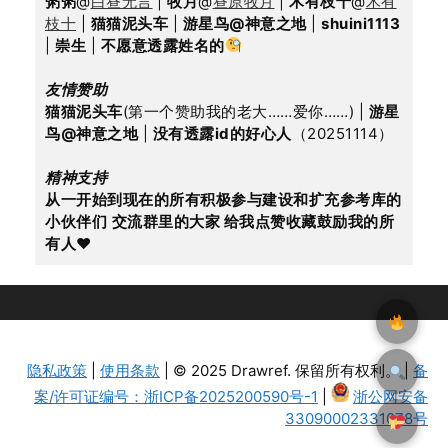
粥粥
@
白昼无言
 | 
牧月
@
昼原牧月
 | 
木有枝十
@
木有
枝十
 | 
猫猫泥头车
 | 
游星鸟@神意之地
 | 
shuini1113
| 
崇生
 | 
不愿意透露姓名的
友情赞助
猫猫泥头车
(第一个赞助我的老大……爱你……) | 
游星
鸟@神意之地
 | 
没有透露id的好心人
（20251114）
精神支持
从一开始到现在的所有积极参与建设和扩充参考库的
小伙伴们
交流群里的大家 给我点赞收藏鼓励我的所
有人
♥
隐私政策
|
使用条款
| © 2025 Drawref. 保留所有权利。 |
备
案/许可证编号：浙ICP备2025200590号-1
|
浙公网安备
33090002331078号