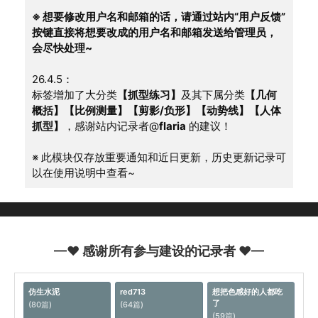
※ 想要修改用户名和邮箱的话，请通过站内“用户反馈”
按键直接将想要改成的用户名和邮箱发送给管理员，
会尽快处理~
26.4.5：
标签增加了大分类
【抓型练习】
及其下属分类
【几何
概括】【比例测量】【剪影/负形】【动势线】【人体
抓型】
，感谢站内记录者@
flaria
 的建议！
※ 此模块仅存放重要通知和近日更新，历史更新记录可
以在使用说明中查看~
—♥ 感谢所有参与建设的记录者 ♥—
仿生水泥
red713
想把色感好的人都吃
了
(80篇)
(64篇)
(59篇)