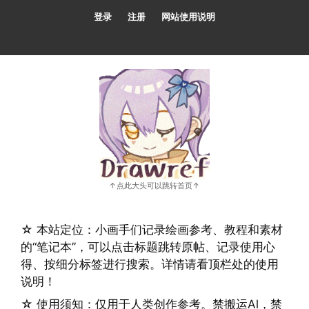
跳
登录
注册
网站使用说明
至
内
容
☆ 本站定位：小画手们记录绘画参考、教程和素材
的“笔记本”，可以点击标题跳转原帖、记录使用心
得、按细分标签进行搜索。详情请看顶栏处的使用
说明！
☆ 使用须知：仅用于人类创作参考。禁搬运Al，禁