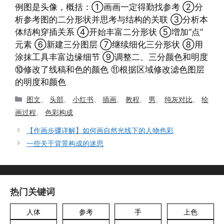
例图是头像，概括：①画画一定得勤找参考 ②分
析参考图的二分形状并思考与结构的关联 ③分析本
体结构穿插关系 ④开始丰富二分形状 ⑤増加“点”
元素 ⑥新建三分图层 ⑦继续细化三分形状 ⑧用
涂抹工具丰富边缘细节 ⑨调整二、三分颜色和明度
⑩修改了线稿和色的颜色 ⑪根据区域修改滤色图层
的明度和颜色
分
图文
、
头部
、
小红书
、
插画
、
教程
、
男
、
纯灰对比
、
绘
类
画过程
、
色彩构成
【作画步骤详解】如何画自然光线下的人物色彩
一些关于背景构成的迷思
热门关键词
人体
参考
手
上色