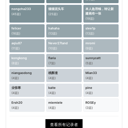
nongcha233
猫猫泥头车
本人急用钱，转让新
建画布一张
(45篇)
(25篇)
(19篇)
felicer
hahaha
slee1p
(16篇)
(13篇)
(13篇)
aqiu87
Never27land
mromi
(11篇)
(10篇)
(9篇)
kongkong
flaria
sunnycatt
(8篇)
(7篇)
(5篇)
niangaodong
桃酥渣
Mian33
(4篇)
(4篇)
(4篇)
业惊寒
kaite
pine
(4篇)
(4篇)
(4篇)
Ersh20
miemiele
ROSEy
(4篇)
(4篇)
(3篇)
查看所有记录者