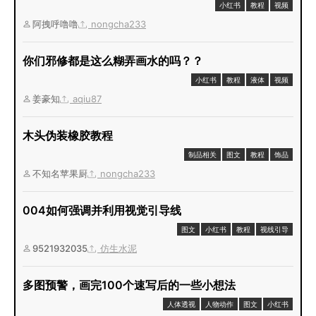
小红书
教程
视频
阿拽呼噜噜
nongcha233
你们邪修都是这么糊弄画水的吗？？
小红书
教程
液体
视频
姜豪知
aqiu87
木头伪装橡胶教程
制品相关
图文
教程
饰品
不知名苹果厨
nongcha233
004如何强调并利用视觉引导线
图文
小红书
教程
视线引导
9521932035
仿生水泥
多图预警，画完100个速写后的一些小想法
人体透视
人物动作
图文
小红书