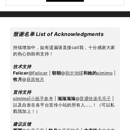
致谢名单 List of Acknowledgments
持续增加中，如有遗漏请直接call我，十分感谢大家
的热心协助和支持！
技术支持
Felicer
@
Felicer
 | 
朝朝
@
朝夕池镠
和她的
oimimo
 | 
牧月
@
昼原牧月
宣传支持
oimimo|小画手参考
 | 
滋滋滋滋
@
普通快递毛毛子
 | 
以及自发在各平台宣传小站的所有人……！（可以私
戳我加上！）
建议反馈