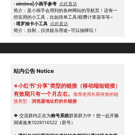
·
oimimo|小画手参考
点此直达
简介：是小画手会用到的各种网站的导航页！还有一
些实用的小工具，比如排单工具/税费计算器等等~
·
塔罗抽卡小工具
点此直达
简介：自制，仅供娱乐用途~可以抽牌玩！
站内公告 Notice
※小红书“分享”类型的链接（移动端短链接）
有效期只有一个月左右。
推荐使用长期有效的链
接类型：
浏览器地址栏的长链接
※
 交流群内正在为
称号系统
群策群力中！想一起开脑
洞请速来1029114522（群号）