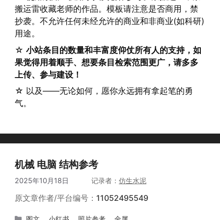
搬运雷收藏老师的作品。模板请注意是否商用，禁
抄袭。不允许任何未经允许的商业和非商业(如科研)
用途。
☆
小站条目的数量和丰富度仰仗所有人的支持，如
果觉得用着顺手、想要条目检索范围更广，请多多
上传、参与建设！
☆ 以及——无论如何，愿你永远拥有拿起笔的勇
气。
机械 电脑 结构参考
2025年10月18日
作者
仿生水泥
原文章作者/平台编号：
11052495549
分
图文
、
小红书
、
照片参考
、
金属