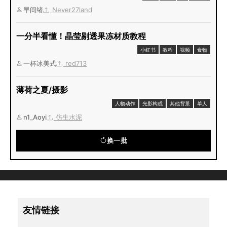
早间绪
Never27land
一分半看懂！晶莹剔透果冻材质教程
小红书
教程
视频
食物
一杯冰美式
red713
薄荷之夏/摄影
人物动作
光影构成
其他背景
单人
n1_Aoyi
仿生水泥
换一批
友情链接