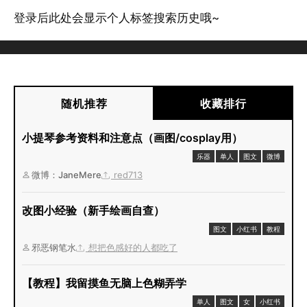
登录后此处会显示个人标签搜索历史哦~
随机推荐
收藏排行
小提琴参考资料和注意点（画图/cosplay用）
乐器
单人
图文
微博
微博：JaneMere
red713
改图小经验（新手绘画自查）
图文
小红书
教程
邪恶钢笔水
想把色感好的人都吃了
【教程】我留摸鱼无脑上色糊弄学
单人
图文
女
小红书