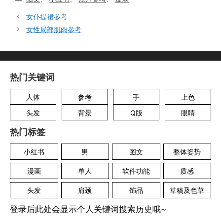
类
女仆提裙参考
女性局部肌肉参考
热门关键词
人体
参考
手
上色
头发
背景
Q版
眼睛
热门标签
小红书
男
图文
整体姿势
漫画
单人
软件功能
质感
头发
肩颈
饰品
草稿及色草
登录后此处会显示个人关键词搜索历史哦~