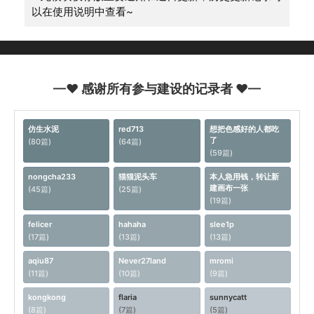
以在使用说明中查看~
—♥ 感谢所有参与建设的记录者 ♥—
仿生水泥
red713
想把色感好的人都吃
了
(80篇)
(64篇)
(59篇)
nongcha233
猫猫泥头车
本人急用钱，转让新
建画布一张
(45篇)
(25篇)
(19篇)
felicer
hahaha
slee1p
(17篇)
(13篇)
(13篇)
aqiu87
Never27land
mromi
(11篇)
(10篇)
(9篇)
kongkong
flaria
sunnycatt
(8篇)
(7篇)
(5篇)