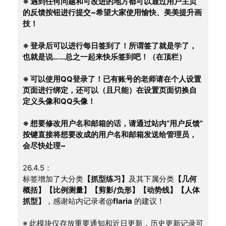
※ 遇到任何问题和可改进的地方都可以通过用户主页
的反馈按钮进行提交~希望大家使用愉快、美美提升画
技！
※ 登录后可以进行每日签到了！所谓签了就是学了，
也就是说……总之一起来快乐签到吧！（在顶栏）
※ 可以使用QQ登录了！已有账号的老师请在个人设置
页面进行绑定，还可以（且只能）在设置页面切换自
定义头像和QQ头像！
※ 想要修改用户名和邮箱的话，请通过站内“用户反馈”
按键直接将想要改成的用户名和邮箱发送给管理员，
会尽快处理~
26.4.5：
标签增加了大分类
【抓型练习】
及其下属分类
【几何
概括】【比例测量】【剪影/负形】【动势线】【人体
抓型】
，感谢站内记录者@
flaria
 的建议！
※ 此模块仅存放重要通知和近日更新，历史更新记录可