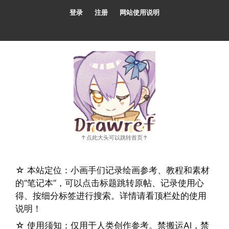
跳
登录
注册
网站使用说明
至
内
容
☆ 本站定位：小画手们记录绘画参考、教程和素材
的“笔记本”，可以点击标题跳转原帖、记录使用心
得、按细分标签进行搜索。详情请看顶栏处的使用
说明！
☆ 使用须知：仅用于人类创作参考。禁搬运Al，禁