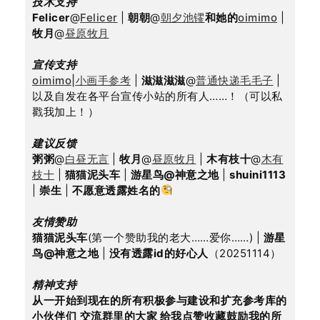
技术支持
Felicer
@
Felicer
 | 
朝朝
@
朝夕池镠
和她的
oimimo
 | 
牧月
@
昼原牧月
宣传支持
oimimo|小画手参考
 | 
滋滋滋滋
@
普通快递毛毛子
 | 
以及自发在各平台宣传小站的所有人……！（可以私
戳我加上！）
建议反馈
粥粥
@
白昼无言
 | 
牧月
@
昼原牧月
 | 
木有枝十
@
木有
枝十
 | 
猫猫泥头车
 | 
游星鸟@神意之地
 | 
shuini1113
| 
崇生
 | 
不愿意透露姓名的
友情赞助
猫猫泥头车
(第一个赞助我的老大……爱你……) | 
游星
鸟@神意之地
 | 
没有透露id的好心人
（20251114）
精神支持
从一开始到现在的所有积极参与建设和扩充参考库的
小伙伴们
交流群里的大家 给我点赞收藏鼓励我的所