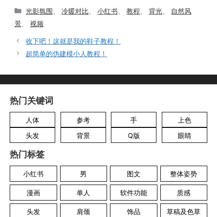
分
光影氛围
、
冷暖对比
、
小红书
、
教程
、
背光
、
自然风
类
景
、
视频
收下吧！这就是我的鞋子教程！
超简单的伪建模小人教程！
热门关键词
人体
参考
手
上色
头发
背景
Q版
眼睛
热门标签
小红书
男
图文
整体姿势
漫画
单人
软件功能
质感
头发
肩颈
饰品
草稿及色草