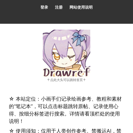
跳
登录
注册
网站使用说明
至
内
容
☆ 本站定位：小画手们记录绘画参考、教程和素材
的“笔记本”，可以点击标题跳转原帖、记录使用心
得、按细分标签进行搜索。详情请看顶栏处的使用
说明！
☆ 使用须知：仅用于人类创作参考。禁搬运Al，禁