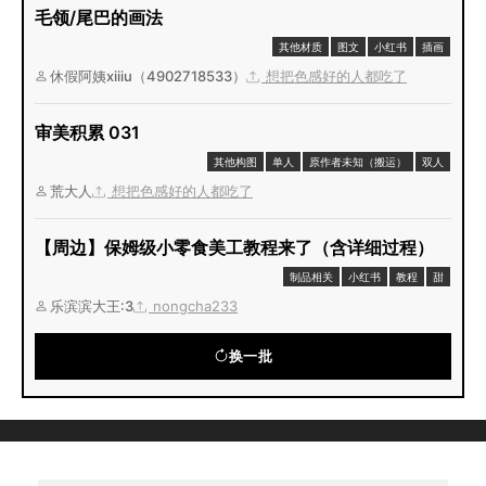
毛领/尾巴的画法
其他材质
图文
小红书
插画
休假阿姨xiiiu（4902718533）
想把色感好的人都吃了
审美积累 031
其他构图
单人
原作者未知（搬运）
双人
荒大人
想把色感好的人都吃了
【周边】保姆级小零食美工教程来了（含详细过程）
制品相关
小红书
教程
甜
乐滨滨大王:3
nongcha233
换一批