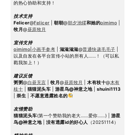
的热心协助和支持！
技术支持
Felicer
@
Felicer
 | 
朝朝
@
朝夕池镠
和她的
oimimo
 | 
牧月
@
昼原牧月
宣传支持
oimimo|小画手参考
 | 
滋滋滋滋
@
普通快递毛毛子
 | 
以及自发在各平台宣传小站的所有人……！（可以私
戳我加上！）
建议反馈
粥粥
@
白昼无言
 | 
牧月
@
昼原牧月
 | 
木有枝十
@
木有
枝十
 | 
猫猫泥头车
 | 
游星鸟@神意之地
 | 
shuini1113
| 
崇生
 | 
不愿意透露姓名的
友情赞助
猫猫泥头车
(第一个赞助我的老大……爱你……) | 
游星
鸟@神意之地
 | 
没有透露id的好心人
（20251114）