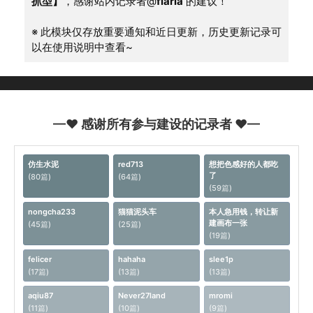
抓型】
，感谢站内记录者@
flaria
 的建议！
※ 此模块仅存放重要通知和近日更新，历史更新记录可
以在使用说明中查看~
—♥ 感谢所有参与建设的记录者 ♥—
仿生水泥
red713
想把色感好的人都吃
了
(80篇)
(64篇)
(59篇)
nongcha233
猫猫泥头车
本人急用钱，转让新
建画布一张
(45篇)
(25篇)
(19篇)
felicer
hahaha
slee1p
(17篇)
(13篇)
(13篇)
aqiu87
Never27land
mromi
(11篇)
(10篇)
(9篇)