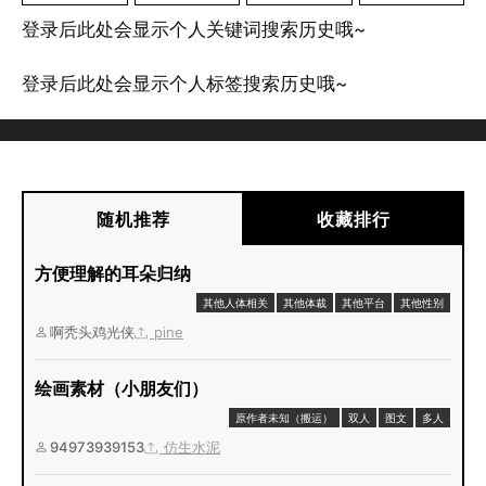
登录后此处会显示个人关键词搜索历史哦~
登录后此处会显示个人标签搜索历史哦~
随机推荐
收藏排行
方便理解的耳朵归纳
其他人体相关
其他体裁
其他平台
其他性别
啊秃头鸡光侠
pine
绘画素材（小朋友们）
原作者未知（搬运）
双人
图文
多人
94973939153
仿生水泥