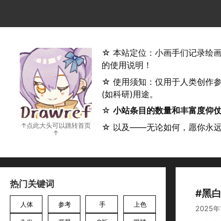
跳
至
内
容
☆ 本站定位：小画手们记录绘
的使用说明！
☆ 使用须知：仅用于人类创作
(如科研)用途。
☆
小站条目的数量和丰富度仰
☆ 以及——无论如何，愿你永
热门关键词
#黑
人体
参考
手
上色
2025年