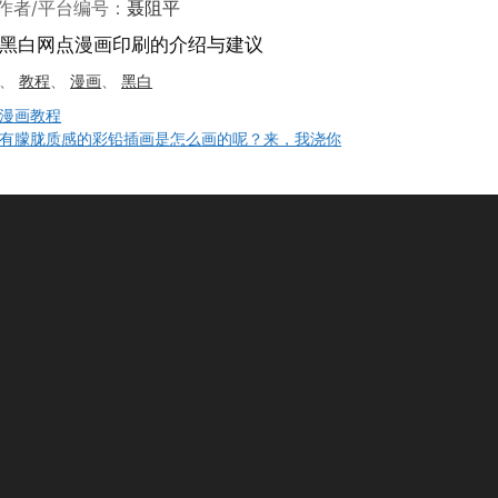
作者/平台编号：
聂阻平
黑白网点漫画印刷的介绍与建议
、
教程
、
漫画
、
黑白
漫画教程
有朦胧质感的彩铅插画是怎么画的呢？来，我浇你