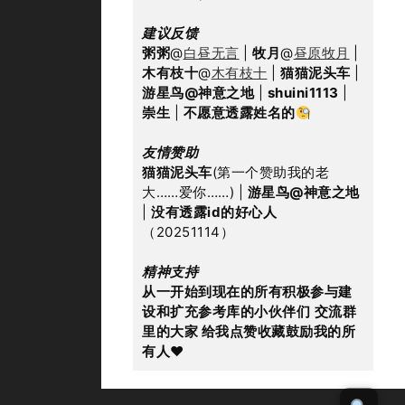
建议反馈
粥粥
@
白昼无言
 | 
牧月
@
昼原牧月
 | 
木有枝十
@
木有枝十
 | 
猫猫泥头车
 | 
游星鸟@神意之地
 | 
shuini1113
 | 
崇生
 | 
不愿意透露姓名的
友情赞助
猫猫泥头车
(第一个赞助我的老
大……爱你……) | 
游星鸟@神意之地
| 
没有透露id的好心人
（20251114）
精神支持
从一开始到现在的所有积极参与建
设和扩充参考库的小伙伴们
交流群
里的大家 给我点赞收藏鼓励我的所
有人
♥