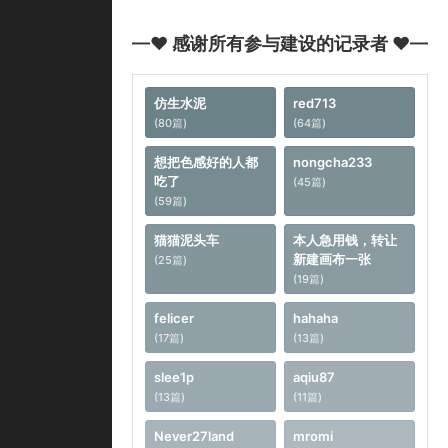
—♥ 感谢所有参与建设的记录者 ♥—
仿生水泥
red713
(80篇)
(64篇)
想把色感好的人都
nongcha233
吃了
(45篇)
(59篇)
猫猫泥头车
本人急用钱，转让
新建画布一张
(25篇)
(19篇)
felicer
hahaha
(17篇)
(13篇)
slee1p
aqiu87
(13篇)
(11篇)
Never27land
mromi