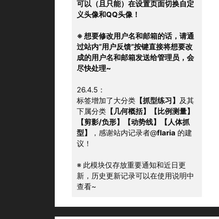
可以（且只能）在设置页面切换自定
义头像和QQ头像！
※ 想要修改用户名和邮箱的话，请通
过站内“用户反馈”按键直接将想要改
成的用户名和邮箱发送给管理员，会
尽快处理~
26.4.5：
标签增加了大分类
【抓型练习】
及其
下属分类
【几何概括】【比例测量】
【剪影/负形】【动势线】【人体抓
型】
，感谢站内记录者@
flaria
 的建
议！
※ 此模块仅存放重要通知和近日更
新，历史更新记录可以在使用说明中
查看~