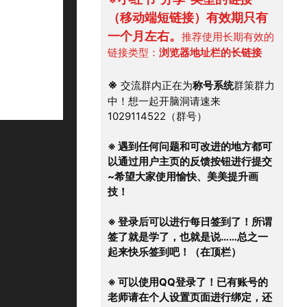
（移动端短链接）有效期只有
一个月左右。
推荐使用长期有效的
链接类型：
浏览器地址栏的长链接
※
 交流群内正在为
称号系统
群策群力
中！想一起开脑洞请速来
1029114522（群号）
※ 遇到任何问题和可改进的地方都可
以通过用户主页的反馈按钮进行提交
~希望大家使用愉快、美美提升画
技！
※ 登录后可以进行每日签到了！所谓
签了就是学了，也就是说……总之一
起来快乐签到吧！（在顶栏）
※ 可以使用QQ登录了！已有账号的
老师请在个人设置页面进行绑定，还