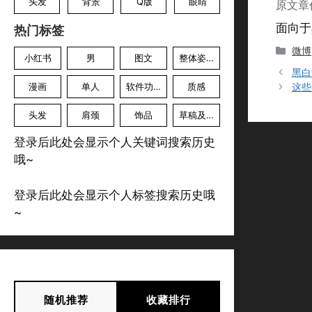
头发
背景
Q版
眼睛
原文章
面向于
热门标签
分
微博
小红书
男
图文
整体姿势
类
黑白
漫画
单人
软件功能
质感
这些
头发
肩颈
饰品
草稿及色草
登录后此处会显示个人关键词搜索历史
哦~
登录后此处会显示个人标签搜索历史哦
~
随机推荐
收藏排行