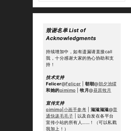
致谢名单 List of 
Acknowledgments
持续增加中，如有遗漏请直接call
我，十分感谢大家的热心协助和支
持！
技术支持
Felicer
@
Felicer
 | 
朝朝
@
朝夕池镠
和她的
oimimo
 | 
牧月
@
昼原牧月
宣传支持
oimimo|小画手参考
 | 
滋滋滋滋
@
普
通快递毛毛子
 | 以及自发在各平台
宣传小站的所有人……！（可以私戳
我加上！）