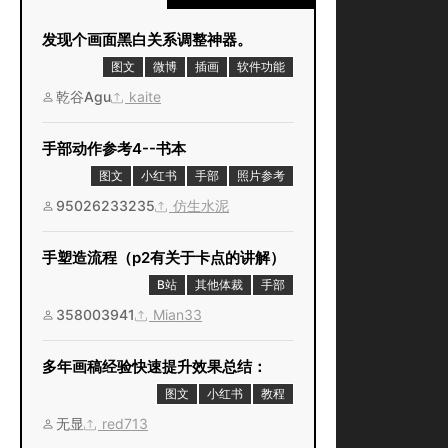
发现个画面黑白关系调整神器。
图文
微博
插画
软件功能
乾谷Agu
kaite
手部动作参考4--书本
图文
小红书
手部
照片参考
95026233235
仿生水泥
手塑造流程（p2有关于卡点的讲解）
B站
其他体裁
手部
358003941
Mian33
多年画稿经验快速提升效果总结：
图文
小红书
教程
无显
red713