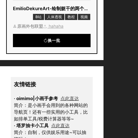
EmilioDekureArt-绘制躯干的两个简单技巧
B站
人体透视
教程
视频
原画外包联盟
hahaha
换一批
友情链接
·
oimimo|小画手参考
点此直达
简介：是小画手会用到的各种网站的
导航页！还有一些实用的小工具，比
如排单工具/税费计算器等等~
·
塔罗抽卡小工具
点此直达
简介：自制，仅供娱乐用途~可以抽