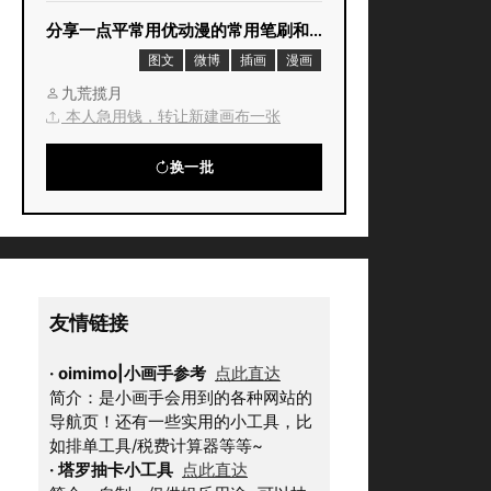
分享一点平常用优动漫的常用笔刷和功能
图文
微博
插画
漫画
九荒揽月
本人急用钱，转让新建画布一张
换一批
友情链接
·
oimimo|小画手参考
点此直达
简介：是小画手会用到的各种网站的
导航页！还有一些实用的小工具，比
如排单工具/税费计算器等等~
·
塔罗抽卡小工具
点此直达