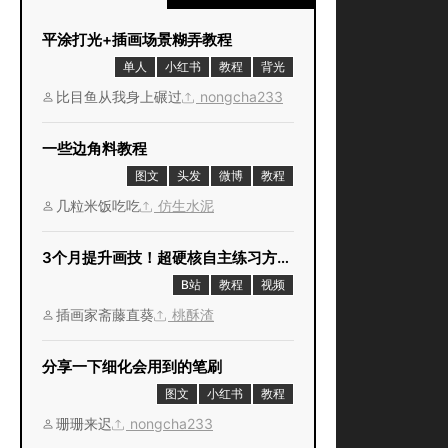
平涂打光+插画场景糊弄教程
单人
小红书
教程
背光
比目鱼从我身上碾过
nongcha233
一些边角料教程
图文
头发
微博
教程
几粒米饭吃吃
仿生水泥
3个月提升画技！超硬核自主练习方法！
B站
教程
视频
插画家斋藤直葵
桃酥渣
分享一下细化会用到的笔刷
图文
小红书
教程
珊珊来迟
nongcha233