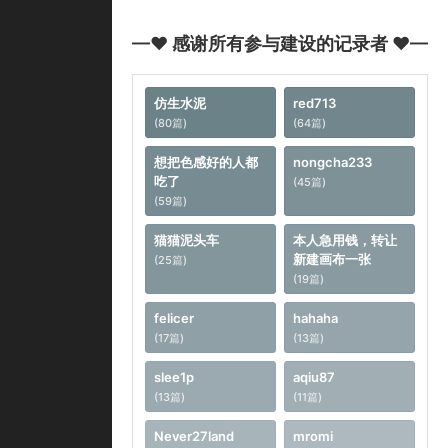
—♥ 感谢所有参与建设的记录者 ♥—
仿生水泥
red713
(80篇)
(64篇)
想把色感好的人都
nongcha233
吃了
(45篇)
(59篇)
猫猫泥头车
本人急用钱，转让
新建画布一张
(25篇)
(19篇)
felicer
hahaha
(17篇)
(13篇)
slee1p
aqiu87
(13篇)
(11篇)
Never27land
mromi