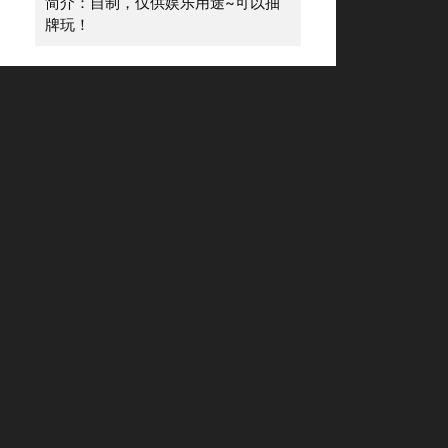
简介：自制，仅供娱乐用途~可以抽
牌玩！