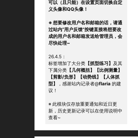
可以（且只能）在设置页面切换自定
义头像和QQ头像！
※ 想要修改用户名和邮箱的话，请通
过站内“用户反馈”按键直接将想要改
成的用户名和邮箱发送给管理员，会
尽快处理~
26.4.5：
标签增加了大分类
【抓型练习】
及其
下属分类
【几何概括】【比例测量】
【剪影/负形】【动势线】【人体抓
型】
，感谢站内记录者@
flaria
 的建
议！
※ 此模块仅存放重要通知和近日更
新，历史更新记录可以在使用说明中
查看~