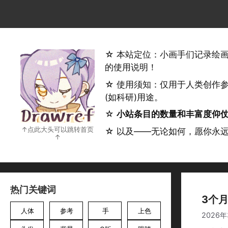
跳
至
内
容
☆ 本站定位：小画手们记录绘
的使用说明！
☆ 使用须知：仅用于人类创作
(如科研)用途。
☆
小站条目的数量和丰富度仰
☆ 以及——无论如何，愿你永
热门关键词
3个
人体
参考
手
上色
2026