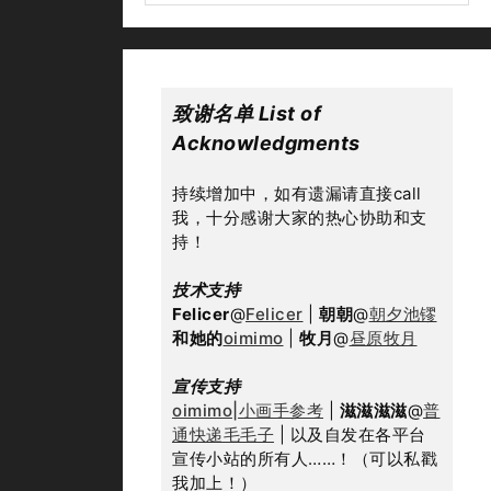
致谢名单 List of 
Acknowledgments
持续增加中，如有遗漏请直接call
我，十分感谢大家的热心协助和支
持！
技术支持
Felicer
@
Felicer
 | 
朝朝
@
朝夕池镠
和她的
oimimo
 | 
牧月
@
昼原牧月
宣传支持
oimimo|小画手参考
 | 
滋滋滋滋
@
普
通快递毛毛子
 | 以及自发在各平台
宣传小站的所有人……！（可以私戳
我加上！）