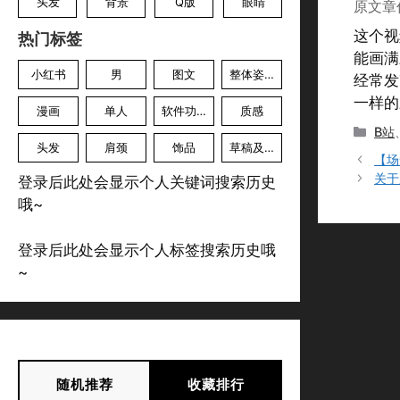
头发
背景
Q版
眼睛
原文章
这个视
热门标签
能画满
小红书
男
图文
整体姿势
经常发
一样的
漫画
单人
软件功能
质感
分
B站
头发
肩颈
饰品
草稿及色草
类
【场
关于
登录后此处会显示个人关键词搜索历史
哦~
登录后此处会显示个人标签搜索历史哦
~
随机推荐
收藏排行