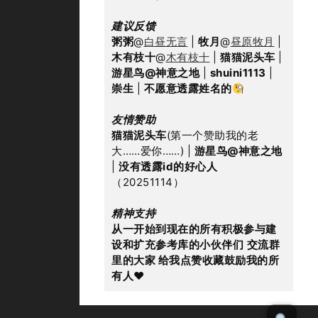
建议反馈
粥粥
@
白昼无言
 | 
牧月
@
昼原牧月
 | 
木有枝十
@
木有枝十
 | 
猫猫泥头车
 | 
游星鸟@神意之地
 | 
shuini1113
 | 
崇生
 | 
不愿意透露姓名的
友情赞助
猫猫泥头车
(第一个赞助我的老
大……爱你……) | 
游星鸟@神意之地
| 
没有透露id的好心人
（20251114）
精神支持
从一开始到现在的所有积极参与建
设和扩充参考库的小伙伴们
交流群
里的大家 给我点赞收藏鼓励我的所
有人
♥