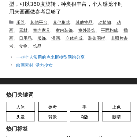
型，可以360度旋转，种类很丰富，个人感觉平时
用来画画做参考足够了
分
乐器
、
其他平台
、
其他形式
、
其他物品
、
动植物
、
动
类
画
、
器材
、
室内家具
、
室内装饰
、
室外装饰
、
平面构成
、
插
画
、
日用品
、
服饰
、
漫画
、
立体构成
、
装饰图样
、
非照片参
考
、
食物
、
饰品
一些个人常用的卢米斯模型网站分享
绘画素材_活力少女
热门关键词
人体
参考
手
上色
头发
背景
Q版
眼睛
热门标签