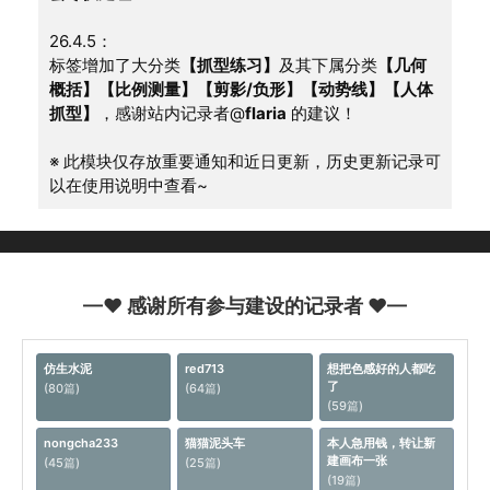
26.4.5：
标签增加了大分类
【抓型练习】
及其下属分类
【几何
概括】【比例测量】【剪影/负形】【动势线】【人体
抓型】
，感谢站内记录者@
flaria
 的建议！
※ 此模块仅存放重要通知和近日更新，历史更新记录可
以在使用说明中查看~
—♥ 感谢所有参与建设的记录者 ♥—
仿生水泥
red713
想把色感好的人都吃
了
(80篇)
(64篇)
(59篇)
nongcha233
猫猫泥头车
本人急用钱，转让新
建画布一张
(45篇)
(25篇)
(19篇)