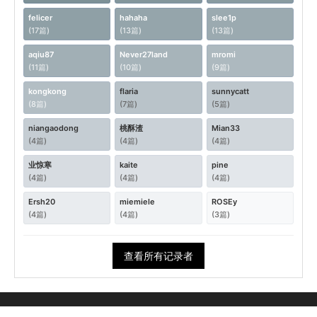
felicer
hahaha
slee1p
(17篇)
(13篇)
(13篇)
aqiu87
Never27land
mromi
(11篇)
(10篇)
(9篇)
kongkong
flaria
sunnycatt
(8篇)
(7篇)
(5篇)
niangaodong
桃酥渣
Mian33
(4篇)
(4篇)
(4篇)
业惊寒
kaite
pine
(4篇)
(4篇)
(4篇)
Ersh20
miemiele
ROSEy
(4篇)
(4篇)
(3篇)
查看所有记录者