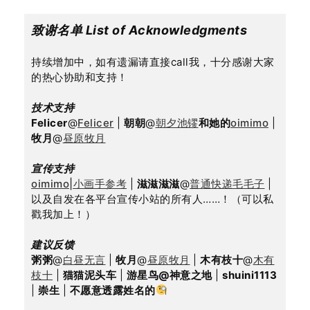
致谢名单 List of Acknowledgments
持续增加中，如有遗漏请直接call我，十分感谢大家
的热心协助和支持！
技术支持
Felicer
@
Felicer
 | 
朝朝
@
朝夕池镠
和她的
oimimo
 | 
牧月
@
昼原牧月
宣传支持
oimimo|小画手参考
 | 
滋滋滋滋
@
普通快递毛毛子
 | 
以及自发在各平台宣传小站的所有人……！（可以私
戳我加上！）
建议反馈
粥粥
@
白昼无言
 | 
牧月
@
昼原牧月
 | 
木有枝十
@
木有
枝十
 | 
猫猫泥头车
 | 
游星鸟@神意之地
 | 
shuini1113
| 
崇生
 | 
不愿意透露姓名的