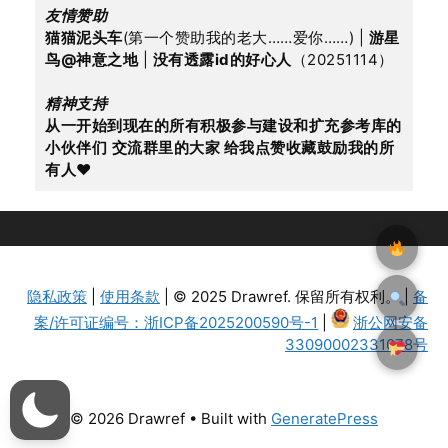
友情赞助
猫猫泥头车
(第一个赞助我的老大……爱你……) | 
游星
鸟@神意之地
 | 
没有透露id的好心人
（20251114）
精神支持
从一开始到现在的所有积极参与建设和扩充参考库的
小伙伴们
交流群里的大家 给我点赞收藏鼓励我的所
有人
♥
隐私政策
|
使用条款
| © 2025 Drawref. 保留所有权利。 |
备
案/许可证编号：浙ICP备2025200590号-1
|
浙公网安备
33090002331078号
© 2026 Drawref
• Built with
GeneratePress