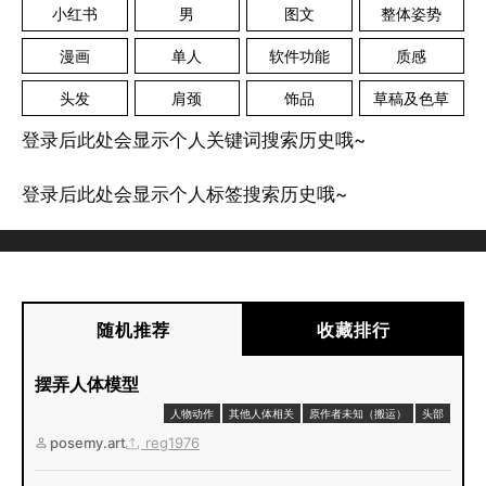
小红书
男
图文
整体姿势
漫画
单人
软件功能
质感
头发
肩颈
饰品
草稿及色草
登录后此处会显示个人关键词搜索历史哦~
登录后此处会显示个人标签搜索历史哦~
随机推荐
收藏排行
摆弄人体模型
人物动作
其他人体相关
原作者未知（搬运）
头部
posemy.art
reg1976