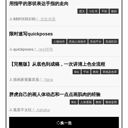
用指甲的形状表达手指的走向
图文
小红书
手部
教程
6891335230
仿生水泥
限时速写quickposes
人物动作
其他人体相关
其他平台
其他性别
quickposes
reg1976
【完整版】从底色到成稿，一次讲清上色全流程
B站
平涂
教程
草稿及色草
插画家斋藤直葵
flaria
胖虎自己的画人体动态和一点点画肌肉的经验
B站
人体透视
教程
整体姿势
孤星不太狂
hahaha
换一批