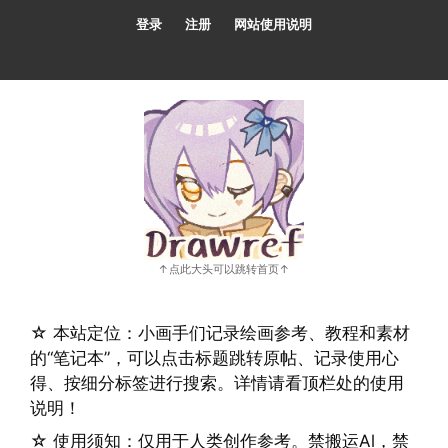
跳
登录
注册
网站使用说明
至
内
容
☆ 本站定位：小画手们记录绘画参考、教程和素材
的“笔记本”，可以点击标题跳转原帖、记录使用心
得、按细分标签进行搜索。详情请看顶栏处的使用
说明！
☆ 使用须知：仅用于人类创作参考。禁搬运Al，禁