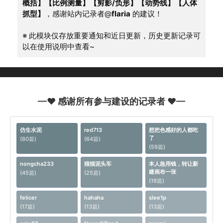
概括】【比例测量】【剪影/负形】【动势线】【人体
抓型】
，感谢站内记录者@
flaria
 的建议！
※ 此模块仅存放重要通知和近日更新，历史更新记录可
以在使用说明中查看~
—♥ 感谢所有参与建设的记录者 ♥—
仿生水泥
red713
想把色感好的人都吃
了
(80篇)
(64篇)
(59篇)
nongcha233
猫猫泥头车
本人急用钱，转让新
建画布一张
(45篇)
(25篇)
(19篇)
felicer
hahaha
slee1p
(17篇)
(13篇)
(13篇)