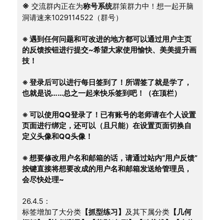
※
 交流群内正在为
称号系统
群策群力中！想一起开脑
洞请速来1029114522（群号）
※ 遇到任何问题和可改进的地方都可以通过用户主页
的反馈按钮进行提交~希望大家使用愉快、美美提升画
技！
※ 登录后可以进行每日签到了！所谓签了就是学了，
也就是说……总之一起来快乐签到吧！（在顶栏）
※ 可以使用QQ登录了！已有账号的老师请在个人设置
页面进行绑定，还可以（且只能）在设置页面切换自
定义头像和QQ头像！
※ 想要修改用户名和邮箱的话，请通过站内“用户反馈”
按键直接将想要改成的用户名和邮箱发送给管理员，
会尽快处理~
26.4.5：
标签增加了大分类
【抓型练习】
及其下属分类
【几何