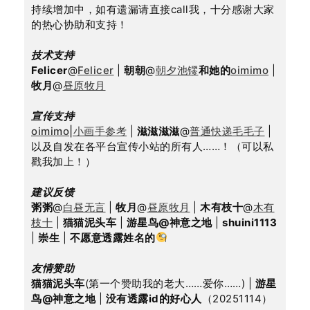
持续增加中，如有遗漏请直接call我，十分感谢大家
的热心协助和支持！
技术支持
Felicer
@
Felicer
 | 
朝朝
@
朝夕池镠
和她的
oimimo
 | 
牧月
@
昼原牧月
宣传支持
oimimo|小画手参考
 | 
滋滋滋滋
@
普通快递毛毛子
 | 
以及自发在各平台宣传小站的所有人……！（可以私
戳我加上！）
建议反馈
粥粥
@
白昼无言
 | 
牧月
@
昼原牧月
 | 
木有枝十
@
木有
枝十
 | 
猫猫泥头车
 | 
游星鸟@神意之地
 | 
shuini1113
| 
崇生
 | 
不愿意透露姓名的
友情赞助
猫猫泥头车
(第一个赞助我的老大……爱你……) | 
游星
鸟@神意之地
 | 
没有透露id的好心人
（20251114）