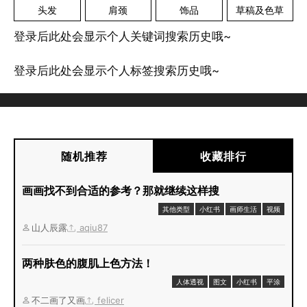
头发
肩颈
饰品
草稿及色草
登录后此处会显示个人关键词搜索历史哦~
登录后此处会显示个人标签搜索历史哦~
随机推荐
收藏排行
画画找不到合适的参考？那就继续这样搜
其他类型
小红书
画师生活
视频
山人辰露
aqiu87
两种肤色的腹肌上色方法！
人体透视
图文
小红书
平涂
不二画了又画
felicer