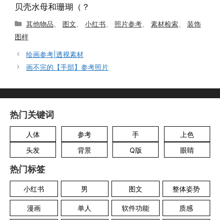
贝壳水母和珊瑚（？
分
其他物品
、
图文
、
小红书
、
照片参考
、
素材检索
、
装饰
类
图样
绘画参考|透视素材
画不完的【手部】参考照片
热门关键词
人体
参考
手
上色
头发
背景
Q版
眼睛
热门标签
小红书
男
图文
整体姿势
漫画
单人
软件功能
质感