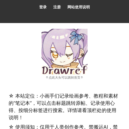
跳
登录
注册
网站使用说明
至
内
容
☆ 本站定位：小画手们记录绘画参考、教程和素材
的“笔记本”，可以点击标题跳转原帖、记录使用心
得、按细分标签进行搜索。详情请看顶栏处的使用
说明！
☆ 使用须知：仅用于人类创作参考。禁搬运Al，禁