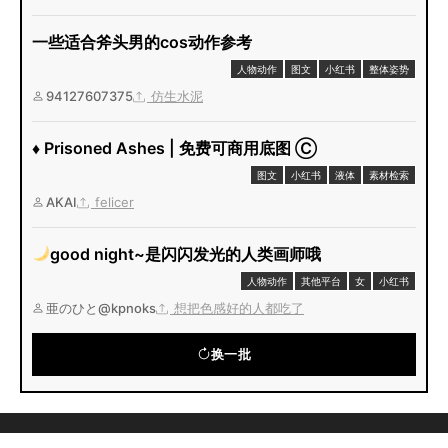
一些适合斧头男的cos动作参考
人物动作
图文
小红书
整体姿势
94127607375
仿生水泥
♦️ Prisoned Ashes | 免费可商用底图 Ⓒ
图文
小红书
液体
素材检索
AKAI
felicer
good night~是闪闪发光的人类画师哦
人物动作
其他平台
女
小红书
亜のひと@kpnoks
想把色感好的人都吃了
换一批