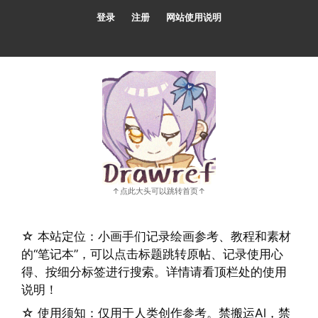
跳
登录
注册
网站使用说明
至
内
容
☆ 本站定位：小画手们记录绘画参考、教程和素材
的“笔记本”，可以点击标题跳转原帖、记录使用心
得、按细分标签进行搜索。详情请看顶栏处的使用
说明！
☆ 使用须知：仅用于人类创作参考。禁搬运Al，禁