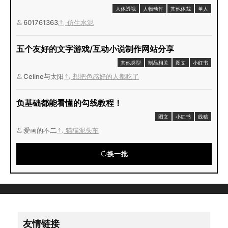
人体透视
人物动作
其他体裁
单人
601761363
仿生水泥
五个友好的文字游戏/互动小说制作网站分享
其他类型
制品相关
图文
小红书
Celine与太阳
想把色感好的人都吃了
负基础都能看懂的勾线教程！
图文
小红书
线稿
爱画的不二
猫猫泥头车
换一批
友情链接