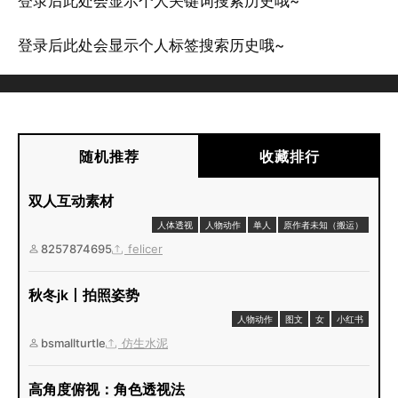
登录后此处会显示个人关键词搜索历史哦~
登录后此处会显示个人标签搜索历史哦~
随机推荐
收藏排行
双人互动素材
人体透视
人物动作
单人
原作者未知（搬运）
8257874695
felicer
秋冬jk丨拍照姿势
人物动作
图文
女
小红书
bsmallturtle
仿生水泥
高角度俯视：角色透视法