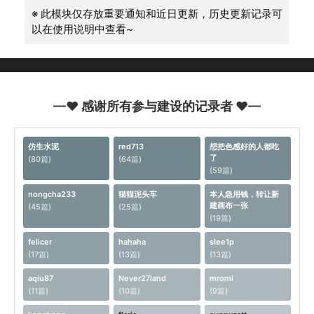
※ 此模块仅存放重要通知和近日更新，历史更新记录可
以在使用说明中查看~
—♥ 感谢所有参与建设的记录者 ♥—
仿生水泥
red713
想把色感好的人都吃
了
(80篇)
(64篇)
(59篇)
nongcha233
猫猫泥头车
本人急用钱，转让新
建画布一张
(45篇)
(25篇)
(19篇)
felicer
hahaha
slee1p
(17篇)
(13篇)
(13篇)
aqiu87
Never27land
mromi
(11篇)
(10篇)
(9篇)