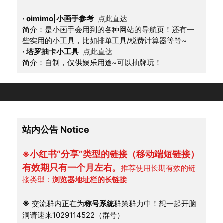
·
oimimo|小画手参考
点此直达
简介：是小画手会用到的各种网站的导航页！还有一
些实用的小工具，比如排单工具/税费计算器等等~
·
塔罗抽卡小工具
点此直达
简介：自制，仅供娱乐用途~可以抽牌玩！
站内公告 Notice
※小红书“分享”类型的链接（移动端短链接）
有效期只有一个月左右。
推荐使用长期有效的链
接类型：
浏览器地址栏的长链接
※
 交流群内正在为
称号系统
群策群力中！想一起开脑
洞请速来1029114522（群号）