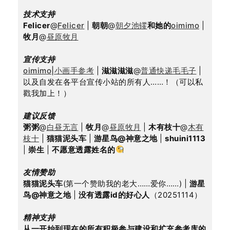
技术支持
Felicer
@
Felicer
 | 
朝朝
@
朝夕池镠
和她的
oimimo
 | 
牧月
@
昼原牧月
宣传支持
oimimo|小画手参考
 | 
滋滋滋滋
@
普通快递毛毛子
 | 
以及自发在各平台宣传小站的所有人……！（可以私
戳我加上！）
建议反馈
粥粥
@
白昼无言
 | 
牧月
@
昼原牧月
 | 
木有枝十
@
木有
枝十
 | 
猫猫泥头车
 | 
游星鸟@神意之地
 | 
shuini1113
| 
崇生
 | 
不愿意透露姓名的
友情赞助
猫猫泥头车
(第一个赞助我的老大……爱你……) | 
游星
鸟@神意之地
 | 
没有透露id的好心人
（20251114）
精神支持
从一开始到现在的所有积极参与建设和扩充参考库的