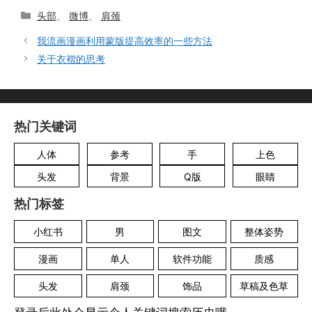
分
头部
、
微博
、
肩颈
类
我流画漫画利用蒙版提高效率的一些方法
关于衣褶的思考
热门关键词
人体
参考
手
上色
头发
背景
Q版
眼睛
热门标签
小红书
男
图文
整体姿势
漫画
单人
软件功能
质感
头发
肩颈
饰品
草稿及色草