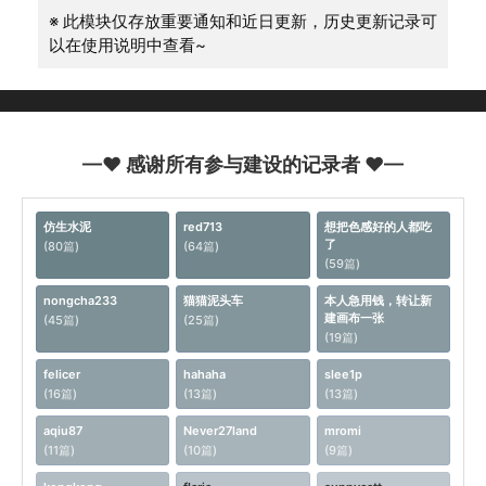
※ 此模块仅存放重要通知和近日更新，历史更新记录可
以在使用说明中查看~
—♥ 感谢所有参与建设的记录者 ♥—
仿生水泥
red713
想把色感好的人都吃
了
(80篇)
(64篇)
(59篇)
nongcha233
猫猫泥头车
本人急用钱，转让新
建画布一张
(45篇)
(25篇)
(19篇)
felicer
hahaha
slee1p
(16篇)
(13篇)
(13篇)
aqiu87
Never27land
mromi
(11篇)
(10篇)
(9篇)