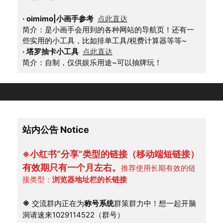
·
oimimo|小画手参考
点此直达
简介：是小画手会用到的各种网站的导航页！还有一
些实用的小工具，比如排单工具/税费计算器等等~
·
塔罗抽卡小工具
点此直达
简介：自制，仅供娱乐用途~可以抽牌玩！
站内公告 Notice
※小红书“分享”类型的链接（移动端短链接）
有效期只有一个月左右。
推荐使用长期有效的链
接类型：
浏览器地址栏的长链接
※
 交流群内正在为
称号系统
群策群力中！想一起开脑
洞请速来1029114522（群号）