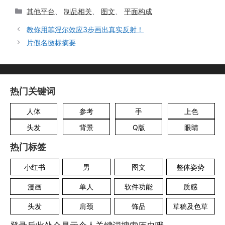
分
其他平台
、
制品相关
、
图文
、
平面构成
类
教你用菲涅尔效应3步画出真实反射！
片假名徽标摘要
热门关键词
人体
参考
手
上色
头发
背景
Q版
眼睛
热门标签
小红书
男
图文
整体姿势
漫画
单人
软件功能
质感
头发
肩颈
饰品
草稿及色草