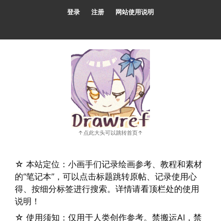
跳
登录
注册
网站使用说明
至
内
容
☆ 本站定位：小画手们记录绘画参考、教程和素材
的“笔记本”，可以点击标题跳转原帖、记录使用心
得、按细分标签进行搜索。详情请看顶栏处的使用
说明！
☆ 使用须知：仅用于人类创作参考。禁搬运Al，禁