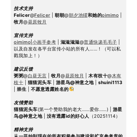
技术支持
Felicer
@
Felicer
 | 
朝朝
@
朝夕池镠
和她的
oimimo
 | 
牧月
@
昼原牧月
宣传支持
oimimo|小画手参考
 | 
滋滋滋滋
@
普通快递毛毛子
 | 
以及自发在各平台宣传小站的所有人……！（可以私
戳我加上！）
建议反馈
粥粥
@
白昼无言
 | 
牧月
@
昼原牧月
 | 
木有枝十
@
木有
枝十
 | 
猫猫泥头车
 | 
游星鸟@神意之地
 | 
shuini1113
| 
崇生
 | 
不愿意透露姓名的
友情赞助
猫猫泥头车
(第一个赞助我的老大……爱你……) | 
游星
鸟@神意之地
 | 
没有透露id的好心人
（20251114）
精神支持
从一开始到现在的所有积极参与建设和扩充参考库的