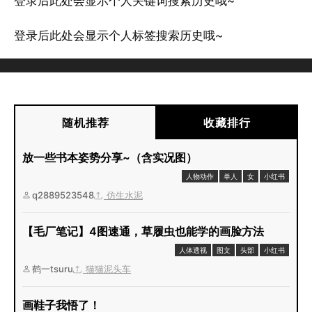
登录后此处会显示个人关键词搜索历史哦~
登录后此处会显示个人标签搜索历史哦~
随机推荐
收藏排行
放一些书本姿势分享~（含实况图）
人物动作
单人
女
小红书
q2889523548
仿生水泥
【毛厂笔记】4图速通，草履虫也能学的画脸方法
人体透视
图文
头部
小红书
鹤一tsuru
猫猫泥头车
画鞋子我悟了！