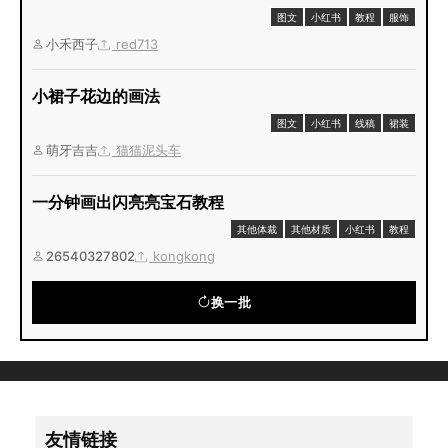
图文
小红书
教程
服饰
小禾西子
red713
小裙子花边的画法
图文
小红书
线稿
裙装
萌牙吉吉
猫猫泥头车
一分钟画出闪亮亮宝石教程
其他体裁
其他材质
小红书
教程
26540327802
kongkong
换一批
友情链接