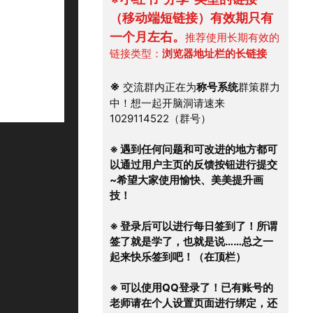
（移动端短链接）有效期只有
一个月左右。
推荐使用长期有效的
链接类型：
浏览器地址栏的长链接
※
 交流群内正在为
称号系统
群策群力
中！想一起开脑洞请速来
1029114522（群号）
※ 遇到任何问题和可改进的地方都可
以通过用户主页的反馈按钮进行提交
~希望大家使用愉快、美美提升画
技！
※ 登录后可以进行每日签到了！所谓
签了就是学了，也就是说……总之一
起来快乐签到吧！（在顶栏）
※ 可以使用QQ登录了！已有账号的
老师请在个人设置页面进行绑定，还