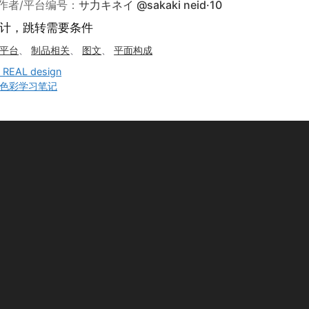
作者/平台编号：
サ力キネイ @sakaki neid·10
计，跳转需要条件
平台
、
制品相关
、
图文
、
平面构成
t REAL design
色彩学习笔记