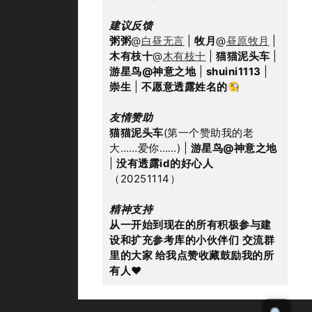
建议反馈
粥粥
@
白昼无言
 | 
牧月
@
昼原牧月
 | 
木有枝十
@
木有枝十
 | 
猫猫泥头车
 | 
游星鸟@神意之地
 | 
shuini1113
 | 
崇生
 | 
不愿意透露姓名的
友情赞助
猫猫泥头车
(第一个赞助我的老
大……爱你……) | 
游星鸟@神意之地
| 
没有透露id的好心人
（20251114）
精神支持
从一开始到现在的所有积极参与建
设和扩充参考库的小伙伴们
交流群
里的大家 给我点赞收藏鼓励我的所
有人
♥