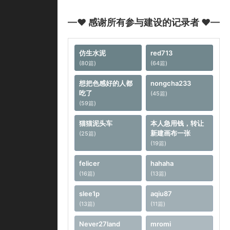
—♥ 感谢所有参与建设的记录者 ♥—
仿生水泥
red713
(80篇)
(64篇)
想把色感好的人都
nongcha233
吃了
(45篇)
(59篇)
猫猫泥头车
本人急用钱，转让
新建画布一张
(25篇)
(19篇)
felicer
hahaha
(16篇)
(13篇)
slee1p
aqiu87
(13篇)
(11篇)
Never27land
mromi