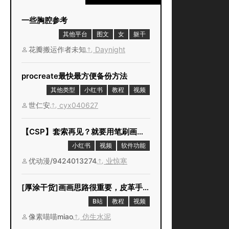
一些胸腔参考
其他平台
图文
女
躯干
花瓣搬运作者未知
Daynight
procreate最快最方便备份方法
其他类型
小红书
教程
视频
世仁安
cyx040627
【CSP】套索再见？就要用笔刷画选区！
小红书
视频
软件功能
优动漫/9424013274
业惊寒
[厚涂干货]画画思路很重要，皮革手套这样画！
B站
教程
视频
像素喵喵miao
仿生水泥