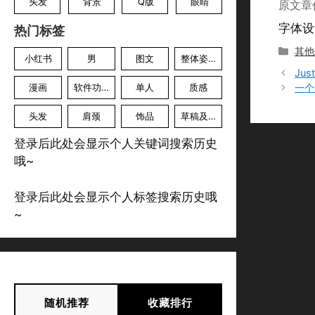
头发
背景
Q版
眼睛
原文章
字体设
热门标签
分
其他
小红书
男
图文
整体姿势
类
Jus
漫画
软件功能
单人
质感
一个
头发
肩颈
饰品
草稿及色草
登录后此处会显示个人关键词搜索历史
哦~
登录后此处会显示个人标签搜索历史哦
~
随机推荐
收藏排行