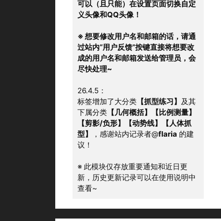
可以（且只能）在设置页面切换自定
义头像和QQ头像！
※ 想要修改用户名和邮箱的话，请通
过站内“用户反馈”按键直接将想要改
成的用户名和邮箱发送给管理员，会
尽快处理~
26.4.5：
标签增加了大分类
【抓型练习】
及其
下属分类
【几何概括】【比例测量】
【剪影/负形】【动势线】【人体抓
型】
，感谢站内记录者@
flaria
 的建
议！
※ 此模块仅存放重要通知和近日更
新，历史更新记录可以在使用说明中
查看~