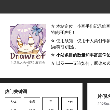
跳
至
内
容
☆ 本站定位：小画手们记录绘
的使用说明！
☆ 使用须知：仅用于人类创作
(如科研)用途。
☆
小站条目的数量和丰富度仰
☆ 以及——无论如何，愿你永
热门关键词
片假
人体
参考
手
上色
2025年