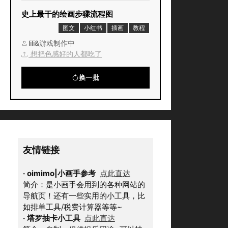
史上最干的绘画步骤流程图
图文
小红书
插画
教程
lili&游戏制作中
想把色感好的人都吃了
换一批
友情链接
·
oimimo|小画手参考
点此直达
简介：是小画手会用到的各种网站的
导航页！还有一些实用的小工具，比
如排单工具/税费计算器等等~
·
塔罗抽卡小工具
点此直达