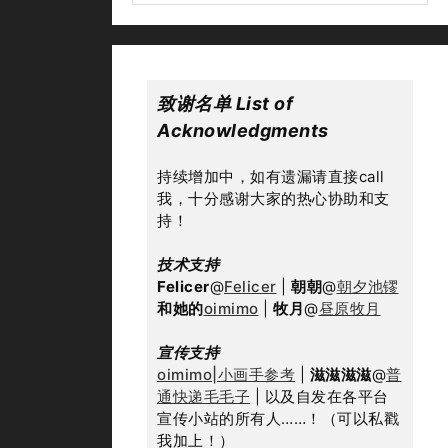
致谢名单 List of 
Acknowledgments
持续增加中，如有遗漏请直接call
我，十分感谢大家的热心协助和支
持！
技术支持
Felicer
@
Felicer
 | 
朝朝
@
朝夕池镠
和她的
oimimo
 | 
牧月
@
昼原牧月
宣传支持
oimimo|小画手参考
 | 
滋滋滋滋
@
普
通快递毛毛子
 | 以及自发在各平台
宣传小站的所有人……！（可以私戳
我加上！）