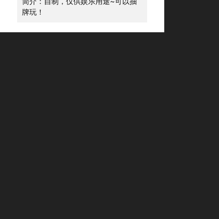
简介：自制，仅供娱乐用途~可以抽
牌玩！